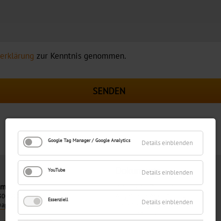
erklärung
zur Kenntnis genommen.
SENDEN
Google Tag Manager / Google Analytics
Details einblenden
Dokumente
YouTube
Details einblenden
um
Impressum
|
Datenschutz
Allgemeine Verkaufs- und
300 900
Essenziell
Details einblenden
Lieferbedingungen
apitransfer.com
Unternehmensdetails