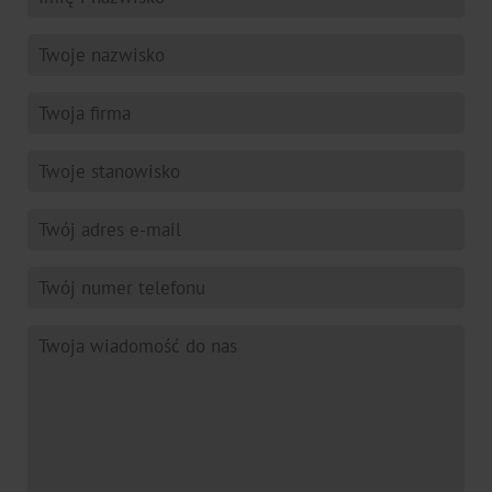
siedziba
handlowa
Nasza
historia
Zrównoważony
rozwój
Zielone
produkty
Zrównoważona
produkcja
Zgodność
Recykling
Innowacja