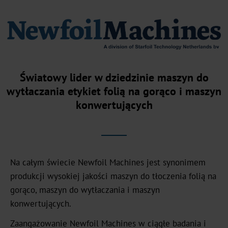
siedziba
handlowa
Nasza
historia
Zrównoważony
Światowy lider w dziedzinie maszyn do
rozwój
wytłaczania etykiet folią na gorąco i maszyn
konwertujących
Zielone
produkty
Zrównoważona
produkcja
Na całym świecie Newfoil Machines jest synonimem
produkcji wysokiej jakości maszyn do tłoczenia folią na
Zgodność
gorąco, maszyn do wytłaczania i maszyn
Recykling
konwertujących.
Zaangażowanie Newfoil Machines w ciągłe badania i
Innowacja