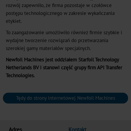
rozwój zapewniło, że firma pozostaje w czołówce
Kariera
postępu technologicznego w zakresie wykańczania
etykiet.
Aktualności
To zaangażowanie umożliwiło również firmie szybkie i
Portal
wydajne tworzenie rozwiązań do przetwarzania
aktualności
szerokiej gamy materiałów specjalnych.
Targi
Newfoil Machines jest oddziałem Starfoil Technology
Netherlands BV i stanowi część grupy firm API Transfer
Produkty
Technologies.
Tłoczenie
na
Tędy do strony internetowej Newfoil Machines
gorąco
Metalizowane
Standard
Adres
Kontakt