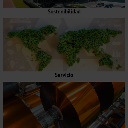
Metalizado
Sostenibilidad
CTWX
TA-
Plus
CTWD
Holográfico
CTWH
Servicio
Impresión
digital
Productos
digitales