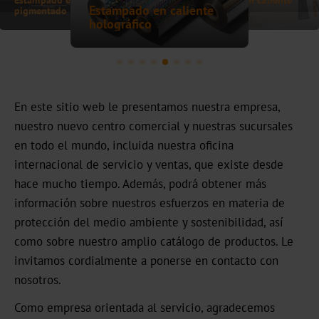
Estampado en caliente
Bookbinding
holográfico
metalizado
transparente
AV
BSP
En este sitio web le presentamos nuestra empresa,
Trouble
nuestro nuevo centro comercial y nuestras sucursales
Shooting
en todo el mundo, incluida nuestra oficina
ZR
internacional de servicio y ventas, que existe desde
/
hace mucho tiempo. Además, podrá obtener más
TS
información sobre nuestros esfuerzos en materia de
protección del medio ambiente y sostenibilidad, así
LS
como sobre nuestro amplio catálogo de productos. Le
invitamos cordialmente a ponerse en contacto con
Digital
nosotros.
JD
Como empresa orientada al servicio, agradecemos