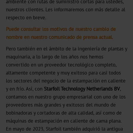
ambiente con rutas de suministro cortas para ustedes,
OXN
nuestros clientes. Les informaremos con más detalle al
respecto en breve.
MX
Puede consultar los motivos de nuestro cambio de
MV-
nombre en nuestro comunicado de prensa actual.
Plus
Pero también en el ámbito de la ingeniería de plantas y
MX-
maquinaria, a lo largo de los años nos hemos
PRO
convertido en un proveedor tecnológico completo,
altamente competente y muy exitoso para casi todos
GDN
los sectores del negocio de la estampación en caliente
y en frío. Así, con
Starfoil Technology Netherlands BV
,
Versatile
contamos en nuestro grupo empresarial con uno de los
Graphical
proveedores más grandes y exitosos del mundo de
bobinadoras y cortadoras de alta calidad, así como de
GHN
máquinas de estampación en caliente de cama plana.
HX
En mayo de 2023, Starfoil también adquirió la antigua