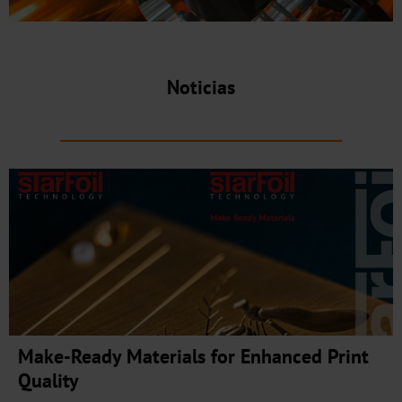
JD
DF
Noticias
BB
Galería
de
colores
en
3D
Mercados
Cerveza,
vino
Make-Ready Materials for Enhanced Print
y
Quality
bebidas