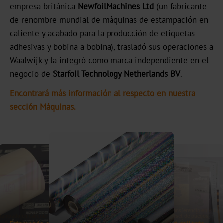
empresa británica
NewfoilMachines Ltd
(un fabricante
UB
de renombre mundial de máquinas de estampación en
caliente y acabado para la producción de etiquetas
Textured
adhesivas y bobina a bobina), trasladó sus operaciones a
Graphical
Waalwijk y la integró como marca independiente en el
negocio de
Starfoil Technology Netherlands BV
.
UBH
Encontrará más información al respecto en nuestra
BBN
sección Máquinas.
MH
Over-
Printable
CBH
CB
Transferencia en frío,
Transferencia en frío,
banda estrecha,
banda estrecha,
holográfico
holográfico
Transferencia en frío,
Estampado en caliente
banda estrecha,
Transferencia en frío,
metalizado
metalizada
Transferencia en frío,
tampado en caliente
offset de pliegos,
igmentado
holográfico
Estampado en caliente
offset de pliegos,