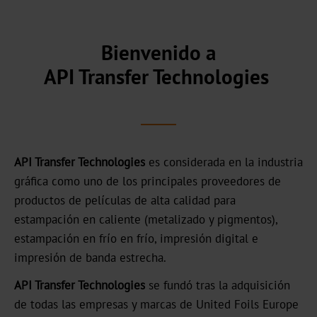
comercial
Nuestra
Bienvenido a
historia
API Transfer Technologies
Sostenibilidad
Productos
ecológicos
API Transfer Technologies
es considerada en la industria
Producción
gráfica como uno de los principales proveedores de
sostenible
productos de películas
de alta calidad para
Cumplimiento
estampación en caliente (metalizado y pigmentos),
estampación en frío en frío, impresión digital e
Reciclaje
impresión de banda estrecha.
Innovación
API Transfer Technologies
se fundó tras la adquisición
de todas las empresas y marcas de United Foils Europe
Carrera