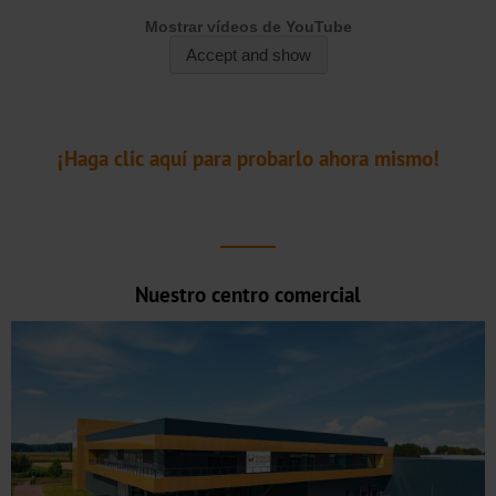
pliego
Metalizado
CTSX
¡Haga clic aquí para probarlo ahora mismo!
Holográfico
CTSH
Nuestro centro comercial
Estampación
en
frío
de
banda
estrecha