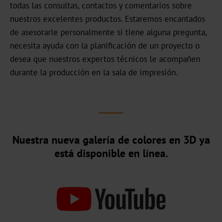
todas las consultas, contactos y comentarios sobre
DF
nuestros excelentes productos. Estaremos encantados
de asesorarle personalmente si tiene alguna pregunta,
BB
necesita ayuda con la planificación de un proyecto o
desea que nuestros expertos técnicos le acompañen
Pigmentos
durante la producción en la sala de impresión.
Holográfico
Transparente
TRS-
Nuestra nueva galería de colores en 3D ya
001
está disponible en línea.
Estampación
en
frío
offset
de