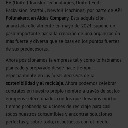
BV (United Transfer Technologies, United Foils,
Noticias
Packvision, Starfoil, Newfoil Machines) por parte de
API
Foilmakers, an Aldus Company.
Esta adquisición,
Portal
anunciada oficialmente en mayo de 2024, supone un
de
paso importante hacia la creación de una organización
noticias
más fuerte y diversa que se basa en los puntos fuertes
de sus predecesoras.
Ferias
Ahora posicionamos la empresa tal y como lo habíamos
Productos
planeado y preparado desde hace tiempo,
Estampación
especialmente en las áreas decisivas de la
en
sostenibilidad y el reciclaje
. Ahora podemos celebrar
caliente
contratos en nuestro propio nombre a través de socios
europeos seleccionados con los que llevamos mucho
Metalizado
tiempo probando soluciones de reciclaje para casi
todos nuestros consumibles y encontrar soluciones
Standard
perfectas y, sobre todo, respetuosas con el medio
Graphical