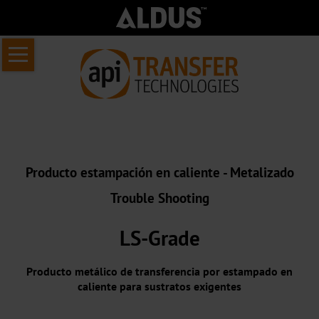
Saltar
Inicio
navegación
Sobre
Nosotros
Acerca
de
Producto estampación en caliente - Metalizado
API
Trouble Shooting
Transfer
Quiénes
LS-Grade
somos
Producto metálico de transferencia por estampado en
Nuestro
caliente para sustratos exigentes
centro