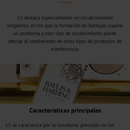
comercial
Nuestra
LS destaca especialmente en recubrimientos
historia
exigentes, en los que la formación de burbujas supone
un problema y este tipo de recubrimiento puede
Sostenibilidad
afectar al rendimiento de otros tipos de productos de
Productos
transferencia.
ecológicos
Producción
sostenible
Cumplimiento
Reciclaje
Características principales
Innovación
LS se caracteriza por su excelente precisión en los
Carrera