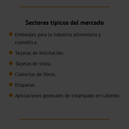
DF
BB
Sectores típicos del mercado
Embalajes para la industria alimentaria y
Pigmentos
cosmética.
Holográfico
Tarjetas de felicitación.
Transparente
Tarjetas de visita.
TRS-
Cubiertas de libros.
001
Etiquetas
Aplicaciones generales de estampado en caliente.
Estampación
en
frío
offset
de