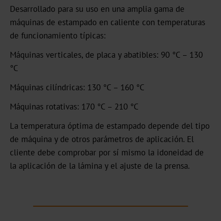
Desarrollado para su uso en una amplia gama de
OXN
máquinas de estampado en caliente con temperaturas
MX
de funcionamiento típicas:
Máquinas verticales, de placa y abatibles: 90 °C – 130
MV-
°C
Plus
Máquinas cilíndricas: 130 °C – 160 °C
MX-
PRO
Máquinas rotativas: 170 °C – 210 °C
GDN
La temperatura óptima de estampado depende del tipo
de máquina y de otros parámetros de aplicación. El
cliente debe comprobar por sí mismo la idoneidad de
Versatile
la aplicación de la lámina y el ajuste de la prensa.
Graphical
GHN
HX