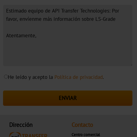
Farmacia
y
medicina
Ropa
y
Textiles
Matrículas
He leído y acepto la
Política de privacidad
.
Máquinas
Starfoil
ENVIAR
Technology
Newfoil
Machines
Dirección
Contacto
Servicio
Centro comercial