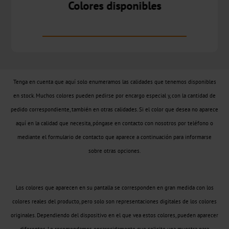
Metalizado
Colores disponibles
CTWX
TA-
Plus
CTWD
Tenga en cuenta que aquí solo enumeramos las calidades que tenemos disponibles
en stock. Muchos colores pueden pedirse por encargo especial y, con la cantidad de
Holográfico
pedido correspondiente, también en otras calidades. Si el color que desea no aparece
aquí en la calidad que necesita, póngase en contacto con nosotros por teléfono o
CTWH
mediante el formulario de contacto que aparece a continuación para informarse
sobre otras opciones.
Impresión
digital
Los colores que aparecen en su pantalla se corresponden en gran medida con los
Productos
colores reales del producto, pero solo son representaciones digitales de los colores
digitales
originales. Dependiendo del dispositivo en el que vea estos colores, pueden aparecer