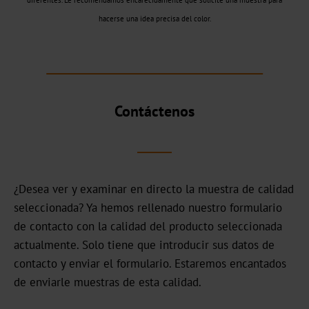
diferentes. Le recomendamos encarecidamente que solicite una muestra para
JD
hacerse una idea precisa del color.
DF
BB
Galería
Contáctenos
de
colores
en
3D
¿Desea ver y examinar en directo la muestra de calidad
seleccionada? Ya hemos rellenado nuestro formulario
Mercados
de contacto con la calidad del producto seleccionada
Cerveza,
actualmente. Solo tiene que introducir sus datos de
vino
contacto y enviar el formulario. Estaremos encantados
y
de enviarle muestras de esta calidad.
bebidas