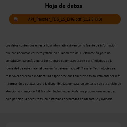
Hoja de datos
pliego
API_Transfer_TDS_LS_ENG.pdf
(112.8 KiB)
Metalizado
CTSX
Los datos contenidos en esta hoja informativa sirven como fuente de información
Holográfico
que consideramos correcta y fiable en el momento de su elaboración, pero no
CTSH
constituyen garantía alguna. Los clientes deben asegurarse por sí mismos de la
idoneidad de este material para un fin determinado. API Transfer Technologies se
Estampación
reserva el derecho a modificar las especificaciones sin previo aviso. Para obtener más
en
información y detalles sobre la disponibilidad, póngase en contacto con el servicio de
frío
atención al cliente de API Transfer Technologies. Podemos proporcionar muestras
de
bajo petición. Si necesita ayuda, estaremos encantados de asesorarle y ayudarle.
banda
estrecha