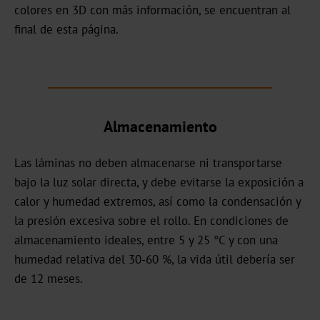
colores en 3D con más información, se encuentran al
Bookbinding
final de esta página.
AV
BSP
Trouble
Almacenamiento
Shooting
Las láminas no deben almacenarse ni transportarse
ZR
bajo la luz solar directa, y debe evitarse la exposición a
/
calor y humedad extremos, así como la condensación y
TS
la presión excesiva sobre el rollo. En condiciones de
LS
almacenamiento ideales, entre 5 y 25 °C y con una
humedad relativa del 30-60 %, la vida útil debería ser
Digital
de 12 meses.
JD