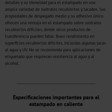
detalles y su idoneidad para el estampado en una
Noticias
amplia variedad de sustratos recubiertos y lacados. Sus
propiedades de despegado medio y su adhesivo único
Portal
ofrecen una ventaja en el estampado sobre sustratos
de
recubiertos difíciles, donde otros productos de
noticias
transferencia pueden fallar. Buen rendimiento en
Ferias
superficies recubiertas difíciles, incluidas algunas lacas
al agua y UV. No se recomienda para aplicaciones de
Productos
etiquetado que requieran resistencia al agua y al
alcohol.
Estampación
en
caliente
Metalizado
Especificaciones importantes para el
Standard
estampado en caliente
Graphical