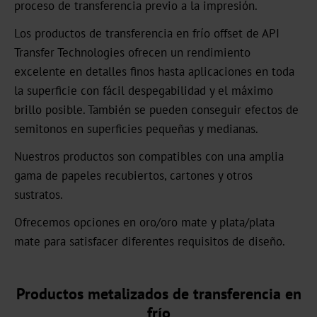
proceso de transferencia previo a la impresión.
Noticias
Los productos de transferencia en frío offset de API
Portal
Transfer Technologies ofrecen un rendimiento
de
excelente en detalles finos hasta aplicaciones en toda
noticias
la superficie con fácil despegabilidad y el máximo
brillo posible. También se pueden conseguir efectos de
Ferias
semitonos en superficies pequeñas y medianas.
Productos
Nuestros productos son compatibles con una amplia
gama de papeles recubiertos, cartones y otros
Estampación
sustratos.
en
caliente
Ofrecemos opciones en oro/oro mate y plata/plata
mate para satisfacer diferentes requisitos de diseño.
Metalizado
Standard
Productos metalizados de transferencia en
Graphical
frío