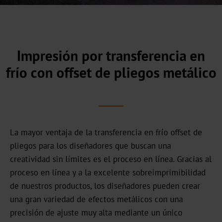
comercial
Nuestra
historia
Impresión por transferencia en
Sostenibilidad
frío con offset de pliegos metálico
Productos
ecológicos
Producción
sostenible
La mayor ventaja de la transferencia en frío offset de
pliegos para los diseñadores que buscan una
Cumplimiento
creatividad sin límites es el proceso en línea. Gracias al
Reciclaje
proceso en línea y a la excelente sobreimprimibilidad
de nuestros productos, los diseñadores pueden crear
Innovación
una gran variedad de efectos metálicos con una
precisión de ajuste muy alta mediante un único
Carrera