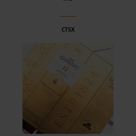
OXN
MX
CTSX
MV-
Plus
MX-
PRO
GDN
Versatile
Graphical
GHN
HX