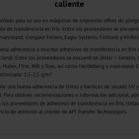
caliente
eñado para su uso en máquinas de impresión offset de plieg
o de transferencia en frío. Entre los proveedores se encuent
manroland, Compact Foilers, Eagle Systems, Foiltone y Vinfoil
ena adherencia a muchos adhesivos de transferencia en frío
ional. Entre los proveedores se encuentran Zeller + Gmelin, 
Huber, Flint, INX y Toyo, así como Heidelberg y manroland. 
ptimizada: 1,5-2,5 g/m².
ite una buena adherencia de tintas y barnices de secado UV y
. Para obtener recomendaciones e información adicional, pó
 los proveedores de adhesivos de transferencia en frío, tintas
vicio de atención al cliente de API Transfer Technologies.