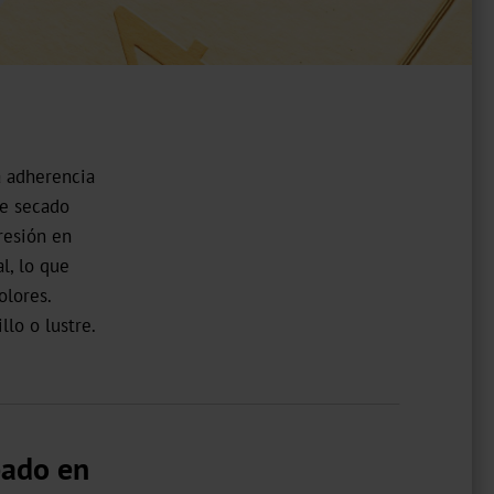
a adherencia
de secado
resión en
l, lo que
olores.
llo o lustre.
pado en