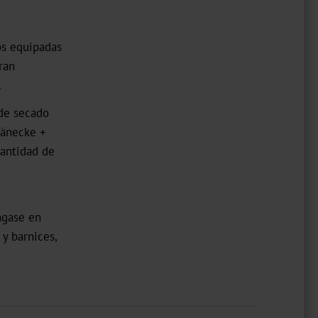
os equipadas
ran
.
 de secado
Jänecke +
Cantidad de
ngase en
 y barnices,