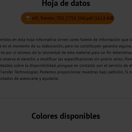
Hoja de datos
API_Transfer_TDS_CTSX_ENG.pdf
(162.8 KiB)
enidos en esta hoja informativa sirven como fuente de información que 
ble en el momento de su elaboración, pero no constituyen garantía alguna.
se por sí mismos de la idoneidad de este material para un fin determinad
 reserva el derecho a modificar las especificaciones sin previo aviso. Pa
etalles sobre la disponibilidad, póngase en contacto con el servicio de a
 Transfer Technologies. Podemos proporcionar muestras bajo petición. Si n
ntados de asesorarle y ayudarle.
Colores disponibles