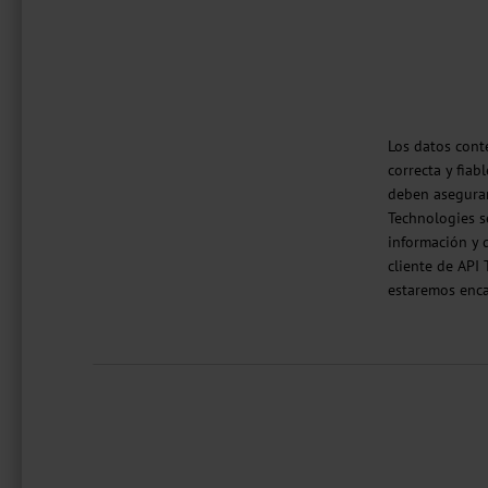
Los datos cont
correcta y fia
deben asegurar
Technologies se
información y d
cliente de API
estaremos enca