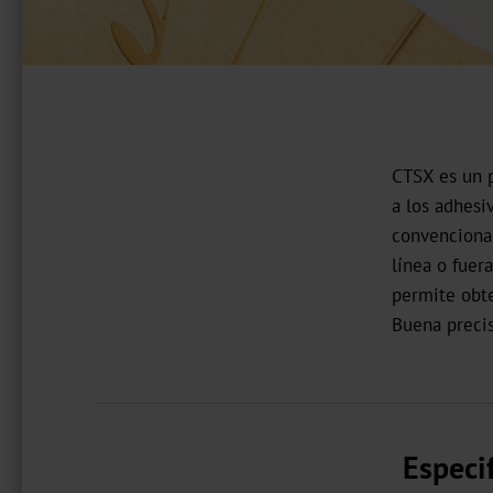
CTSX es un 
a los adhesi
convencional
línea o fuer
permite obte
Buena precisi
Especi