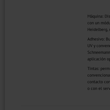
Máquina: Dis
con un módul
Heidelberg, 
Adhesivo: Bu
UV y convenc
Schneemann, 
aplicación o
Tintas: perm
convencional
contacto con
o con el ser