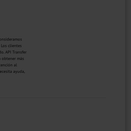
consideramos
 Los clientes
o. API Transfer
ra obtener más
tención al
ecesita ayuda,