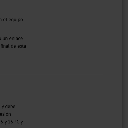
n el equipo
o un enlace
final de esta
a y debe
resión
5 y 25 °C y