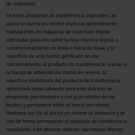
de impresión.
Noticias
En estos productos de transferencia especiales, se
Portal
aplica un barniz en relieve especial, generalmente
de
transparente, en máquinas de impresión digital
noticias
adecuadas para ello sobre la hoja impresa digital o
convencionalmente en línea o fuera de línea, y la
Ferias
superficie de este barniz gelificado se une
mecánicamente al producto de transferencia. Gracias a
Productos
la fuerza de adhesión del barniz en relieve, la
Estampación
superficie metalizada del producto de transferencia,
en
optimizado especialmente para este proceso, se
caliente
desprende parcialmente y con gran nitidez de los
bordes, y permanece sobre el barniz en relieve.
Metalizado
Mediante luz UV, el barniz en relieve se endurece y se
Standard
une de forma permanente al producto de transferencia
Graphical
metalizado. Esto permite obtener fascinantes efectos