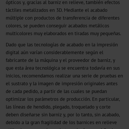
ópticos y, gracias al barniz en relieve, también efectos
OXN
táctiles metalizados en 3D. Mediante el acabado
múltiple con productos de transferencia de diferentes
MX
colores, se pueden conseguir acabados metálicos
MV-
multicolores muy elaborados en tiradas muy pequeñas.
Plus
Dado que las tecnologías de acabado en la impresión
digital aún varían considerablemente según el
MX-
fabricante de la máquina y el proveedor de barniz, y
PRO
que esta área tecnológica se encuentra todavía en sus
GDN
inicios, recomendamos realizar una serie de pruebas en
el sustrato y la imagen de impresión originales antes
Versatile
de cada pedido, a partir de las cuales se puedan
Graphical
optimizar los parámetros de producción. En particular,
las líneas de hendido, plegado, troquelado y corte
GHN
deben diseñarse sin barniz y, por lo tanto, sin acabado,
HX
debido a la gran fragilidad de los barnices en relieve