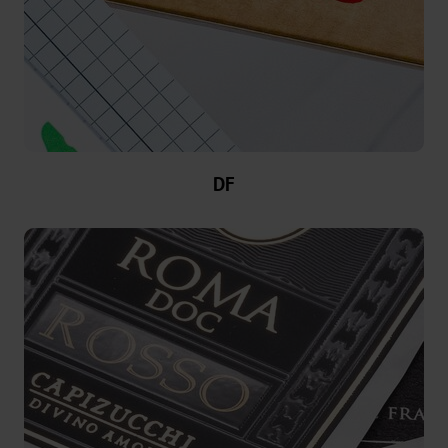
Bookbinding
AV
BSP
Trouble
DF
Shooting
ZR
/
TS
LS
Digital
JD