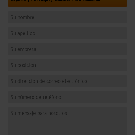
Metalizado
CTWX
TA-
Plus
CTWD
Holográfico
CTWH
Impresión
digital
Productos
digitales