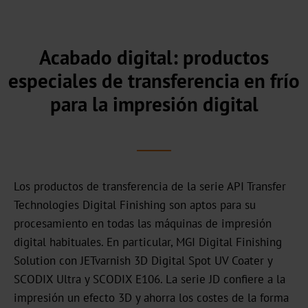
comercial
Nuestra
historia
Acabado digital: productos
especiales de transferencia en frío
Sostenibilidad
para la impresión digital
Productos
ecológicos
Producción
sostenible
Los productos de transferencia de la serie API Transfer
Technologies Digital Finishing son aptos para su
Cumplimiento
procesamiento en todas las máquinas de impresión
Reciclaje
digital habituales. En particular, MGI Digital Finishing
Solution con JETvarnish 3D Digital Spot UV Coater y
Innovación
SCODIX Ultra y SCODIX E106. La serie JD confiere a la
Carrera
impresión un efecto 3D y ahorra los costes de la forma