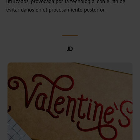
utilizados, provocada por la tecnología, con el fin de
UB
evitar daños en el procesamiento posterior.
Textured
Graphical
UBH
JD
BBN
MH
Over-
Printable
CBH
CB