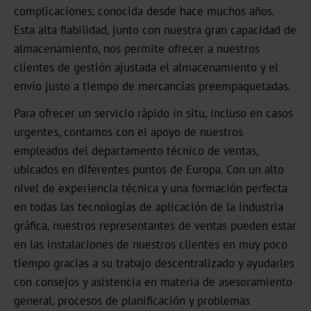
Bookbinding
complicaciones, conocida desde hace muchos años.
Esta alta fiabilidad, junto con nuestra gran capacidad de
AV
almacenamiento, nos permite ofrecer a nuestros
clientes de gestión ajustada el almacenamiento y el
BSP
envío justo a tiempo de mercancías preempaquetadas.
Trouble
Para ofrecer un servicio rápido in situ, incluso en casos
Shooting
urgentes, contamos con el apoyo de nuestros
empleados del departamento técnico de ventas,
ZR
ubicados en diferentes puntos de Europa. Con un alto
/
nivel de experiencia técnica y una formación perfecta
TS
en todas las tecnologías de aplicación de la industria
gráfica, nuestros representantes de ventas pueden estar
LS
en las instalaciones de nuestros clientes en muy poco
tiempo gracias a su trabajo descentralizado y ayudarles
Digital
con consejos y asistencia en materia de asesoramiento
JD
general, procesos de planificación y problemas