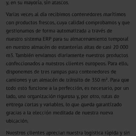
y, en su mayoría, sin atascos.
UB
Varias veces al día recibimos contenedores marítimos
con productos frescos, cuya calidad comprobamos y que
Textured
gestionamos de forma automatizada a través de
Graphical
nuestro sistema ERP para su almacenamiento temporal
UBH
en nuestro almacén de estanterías altas de casi 20 000
m3. También enviamos diariamente nuestros productos
BBN
confeccionados a nuestros clientes europeos. Para ello,
disponemos de tres rampas para contenedores de
MH
camiones y un almacén de tránsito de 350 m². Para que
todo esto funcione a la perfección, es necesario, por un
Over-
lado, una organización rigurosa y, por otro, rutas de
Printable
entrega cortas y variables, lo que queda garantizado
CBH
gracias a la elección meditada de nuestra nueva
ubicación.
CB
Nuestros clientes aprecian nuestra logística rápida y sin