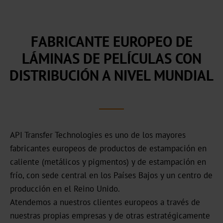
comercial
Nuestra
historia
FABRICANTE EUROPEO DE
LÁMINAS DE PELÍCULAS CON
Sostenibilidad
DISTRIBUCIÓN A NIVEL MUNDIAL
Productos
ecológicos
Producción
sostenible
API Transfer Technologies es uno de los mayores
fabricantes europeos de productos de estampación en
Cumplimiento
caliente (metálicos y pigmentos) y de estampación
en
Reciclaje
frío, con sede central en los Países Bajos y un centro de
producción en el Reino Unido.
Innovación
Atendemos a nuestros clientes europeos a través de
Carrera
nuestras propias empresas y de otras estratégicamente