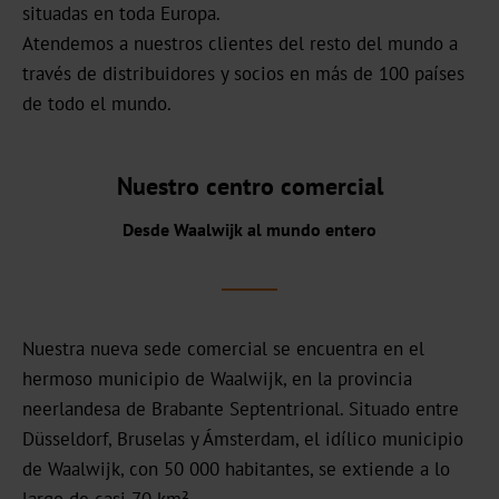
situadas en toda Europa.
Noticias
Atendemos a nuestros clientes del resto del mundo a
través de distribuidores y socios en más de 100 países
Portal
de todo el mundo.
de
noticias
Nuestro centro comercial
Ferias
Desde Waalwijk al mundo entero
Productos
Estampación
en
Nuestra nueva sede comercial se encuentra en el
caliente
hermoso municipio de Waalwijk, en la provincia
Metalizado
neerlandesa de Brabante Septentrional. Situado entre
Düsseldorf, Bruselas y Ámsterdam, el idílico municipio
Standard
de Waalwijk, con 50 000 habitantes, se extiende a lo
Graphical
largo de casi 70 km².