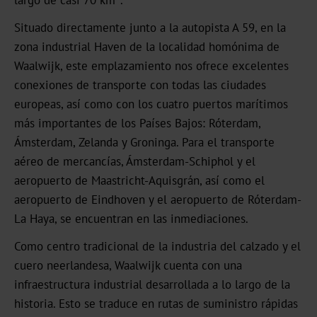
OXN
Situado directamente junto a la autopista A 59, en la
zona industrial Haven de la localidad homónima de
MX
Waalwijk, este emplazamiento nos ofrece excelentes
MV-
conexiones de transporte con todas las ciudades
Plus
europeas, así como con los cuatro puertos marítimos
más importantes de los Países Bajos: Róterdam,
MX-
Ámsterdam, Zelanda y Groninga. Para el transporte
PRO
aéreo de mercancías, Ámsterdam-Schiphol y el
GDN
aeropuerto de Maastricht-Aquisgrán, así como el
aeropuerto de Eindhoven y el aeropuerto de Róterdam-
La Haya, se encuentran en las inmediaciones.
Versatile
Graphical
Como centro tradicional de la industria del calzado y el
cuero neerlandesa, Waalwijk cuenta con una
GHN
infraestructura industrial desarrollada a lo largo de la
HX
historia. Esto se traduce en rutas de suministro rápidas