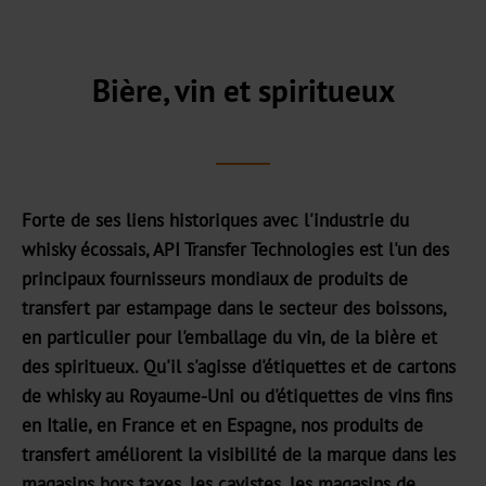
Notre
centre
commercial
Bière, vin et spiritueux
Notre
histoire
Durabilité
Forte de ses liens historiques avec l'industrie du
Produits
whisky écossais, API Transfer Technologies est l'un des
verts
principaux fournisseurs mondiaux de produits de
Production
transfert par estampage dans le secteur des boissons,
durable
en particulier pour l'emballage du vin, de la bière et
des spiritueux. Qu'il s'agisse d'étiquettes et de cartons
Conformité
de whisky au Royaume-Uni ou d'étiquettes de vins fins
en Italie, en France et en Espagne, nos produits de
Recyclage
transfert améliorent la visibilité de la marque dans les
Innovation
magasins hors taxes, les cavistes, les magasins de