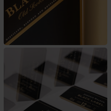
Métallisé
CTWX
TA-
Plus
CTWD
Holographique
CTWH
Impression
numérique
Produits
Digital