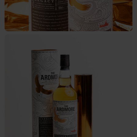
Service
Découpe
Logistique
Technique
d'application
Contact