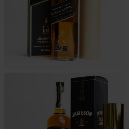
Bookbinding
AV
BSP
Trouble
Shooting
ZR
/
TS
LS
Digital