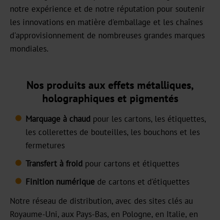
Graphical
notre expérience et de notre réputation pour soutenir
les innovations en matière d'emballage et les chaînes
OXN
d'approvisionnement de nombreuses grandes marques
MX
mondiales.
MV-
Plus
Nos produits aux effets métalliques,
holographiques et pigmentés
MX-
PRO
Marquage à chaud
pour les cartons, les étiquettes,
les collerettes de bouteilles, les bouchons et les
GDN
fermetures
Transfert à froid
pour cartons et étiquettes
Versatile
Graphical
Finition numérique
de cartons et d'étiquettes
GHN
Notre réseau de distribution, avec des sites clés au
Royaume-Uni, aux Pays-Bas, en Pologne, en Italie, en