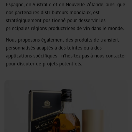
HX
Espagne, en Australie et en Nouvelle-Zélande, ainsi que
nos partenaires distributeurs mondiaux, est
UB
stratégiquement positionné pour desservir les
principales régions productrices de vin dans le monde.
Textured
Graphical
Nous proposons également des produits de transfert
personnalisés adaptés à des teintes ou à des
UBH
applications spécifiques - n'hésitez pas à nous contacter
pour discuter de projets potentiels.
BBN
MH
Over-
Printable
CBH
CB