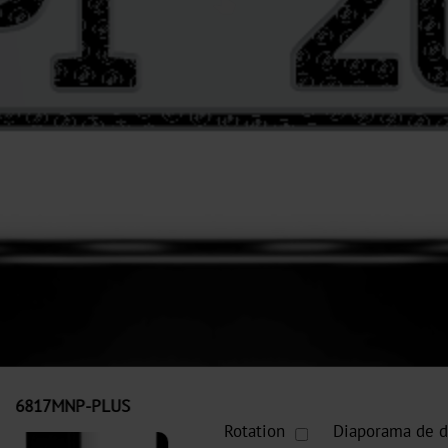
6817MNP-PLUS
2830MNP-PLUS
8807GNP-PLUS
Rotation
Diaporama de d