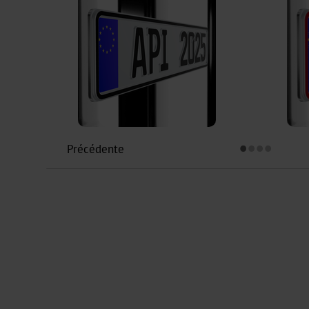
•
•
•
•
Précédente