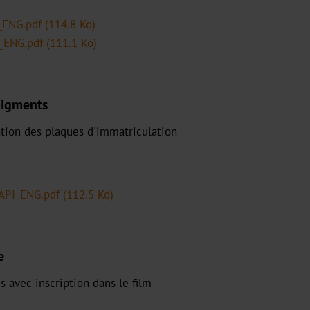
s_ENG.pdf
(114.8 Ko)
I_ENG.pdf
(111.1 Ko)
pigments
ation des plaques d'immatriculation
_API_ENG.pdf
(112.5 Ko)
e
s avec inscription dans le film