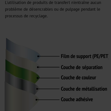
L'utilisation de produits de transfert n'entraîne aucun
problème de désencrables ou de pulpage pendant le
Carrière
processus de recyclage.
Actualités
Portail
d'information
Foires
Produits
Marquage
à
chaud
Métallisé
Standard