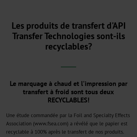
Notre
centre
commercial
Les produits de transfert d'API
Notre
Transfer Technologies sont-ils
histoire
recyclables?
Durabilité
Produits
verts
Le marquage à chaud et l'impression par
Production
transfert à froid sont tous deux
durable
RECYCLABLES!
Conformité
Une étude commandée par la Foil and Specialty Effects
Recyclage
Association (www.fsea.com) a révélé que le papier est
recyclable à 100% après le transfert de nos produits.
Innovation