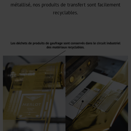
HX
métallisé, nos produits de transfert sont facilement
recyclables.
UB
Textured
Graphical
UBH
BBN
MH
Over-
Printable
CBH
CB