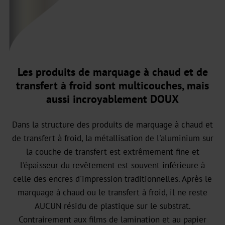
Graphical
OXN
MX
MV-
Les produits de marquage à chaud et de
Plus
transfert à froid sont multicouches, mais
aussi incroyablement DOUX
MX-
PRO
Dans la structure des produits de marquage à chaud et
de transfert à froid, la métallisation de l'aluminium sur
GDN
la couche de transfert est extrêmement fine et
l'épaisseur du revêtement est souvent inférieure à
Versatile
celle des encres d'impression traditionnelles. Après le
Graphical
marquage à chaud ou le transfert à froid, il ne reste
GHN
AUCUN résidu de plastique sur le substrat.
Contrairement aux films de lamination et au papier