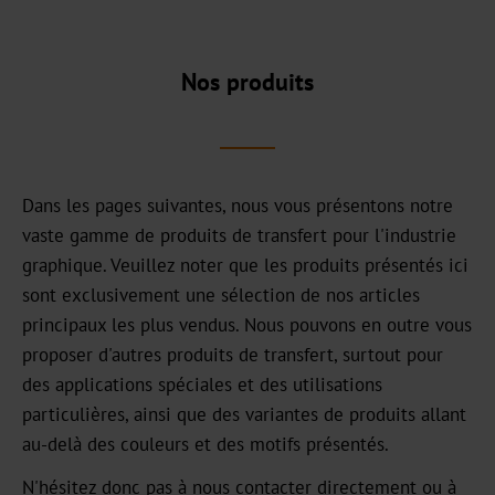
Notre
centre
commercial
Nos produits
Notre
histoire
Durabilité
Dans les pages suivantes, nous vous présentons notre
Produits
vaste gamme de produits de transfert pour l'industrie
verts
graphique. Veuillez noter que les produits présentés ici
sont exclusivement une sélection de nos articles
Production
principaux les plus vendus. Nous pouvons en outre vous
durable
proposer d'autres produits de transfert, surtout pour
des applications spéciales et des utilisations
Conformité
particulières, ainsi que des variantes de produits allant
Recyclage
au-delà des couleurs et des motifs présentés.
N'hésitez donc pas à nous contacter directement ou à
Innovation