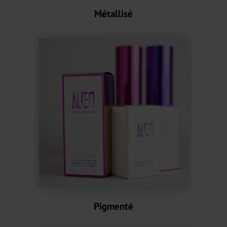
Graphical
Métallisé
OXN
MX
MV-
Plus
MX-
PRO
GDN
Versatile
Graphical
Pigmenté
GHN