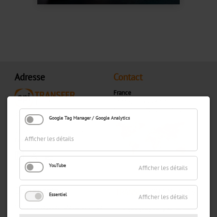
Service
Découpe
Logistique
Technique
Adresse
Contact
d'application
France
+33 (0) 1 69 75 43 21
Contact
france.sales@apitransfer.com
307 Square des
Google Tag Manager / Google Analytics
Champs Elysées
91026 Évry-Courcouronnes
Afficher les détails
France
YouTube
Afficher les détails
Documents
Essentiel
Afficher les détails
Mentions légales
|
Déclaration de
L'un des principaux fournisseurs
confidentialité