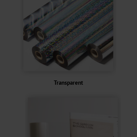
Bookbinding
AV
BSP
Trouble
Shooting
ZR
Transparent
/
TS
LS
Digital