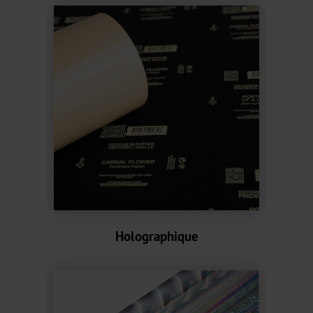
HX
UB
Textured
Graphical
UBH
BBN
MH
Over-
Holographique
Printable
CBH
CB