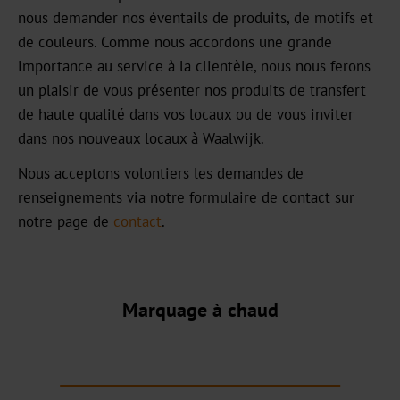
nous demander nos éventails de produits, de motifs et
Carrière
de couleurs. Comme nous accordons une grande
importance au service à la clientèle, nous nous ferons
Actualités
un plaisir de vous présenter nos produits de transfert
Portail
de haute qualité dans vos locaux ou de vous inviter
d'information
dans nos nouveaux locaux à Waalwijk.
Nous acceptons volontiers les demandes de
Foires
renseignements via notre formulaire de contact sur
Produits
notre page de
contact
.
Marquage
à
chaud
Marquage à chaud
Métallisé
Standard