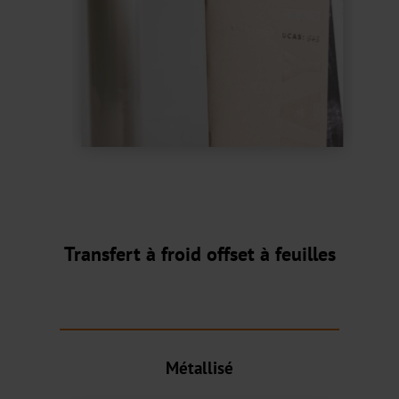
JD
DF
BB
Pigmenté
Holographique
Transparent
Transfert à froid offset à feuilles
TRS-
001
Transfert
à
Métallisé
froid
offset