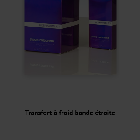
Métallisé
CTWX
TA-
Plus
CTWD
Holographique
CTWH
Impression
numérique
Transfert à froid bande étroite
Produits
Digital