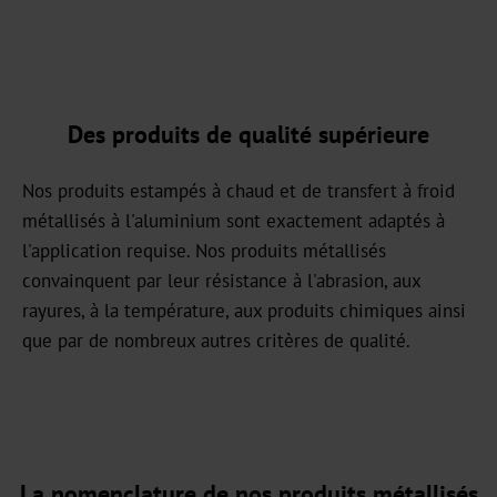
Graphical
OXN
MX
Des produits de qualité supérieure
MV-
Plus
Nos produits estampés à chaud et de transfert à froid
métallisés à l'aluminium sont exactement adaptés à
MX-
l'application requise. Nos produits métallisés
PRO
convainquent par leur résistance à l'abrasion, aux
rayures, à la température, aux produits chimiques ainsi
GDN
que par de nombreux autres critères de qualité.
Versatile
Graphical
GHN
La nomenclature de nos produits métallisés