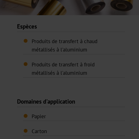
JD
DF
Espèces
BB
Produits de transfert à chaud
Pigmenté
métallisés à l'aluminium
Holographique
Produits de transfert à froid
métallisés à l'aluminium
Transparent
TRS-
001
Domaines d'application
Transfert
Papier
à
froid
Carton
offset