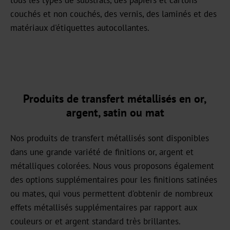
couchés et non couchés, des vernis, des laminés et des
Carrière
matériaux d'étiquettes autocollantes.
Actualités
Portail
d'information
Produits de transfert métallisés en or,
Foires
argent, satin ou mat
Produits
Nos produits de transfert métallisés sont disponibles
Marquage
dans une grande variété de finitions or, argent et
à
métalliques colorées. Nous vous proposons également
chaud
des options supplémentaires pour les finitions satinées
ou mates, qui vous permettent d'obtenir de nombreux
Métallisé
effets métallisés supplémentaires par rapport aux
Standard
couleurs or et argent standard très brillantes.