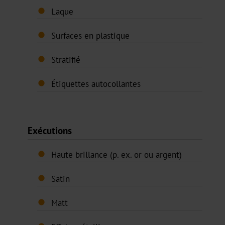
Laque
à
feuilles
Surfaces en plastique
Métallisé
Stratifié
CTSX
Étiquettes autocollantes
Holographique
CTSH
Exécutions
Transfert
Haute brillance (p. ex. or ou argent)
à
froid
Satin
bande
Matt
étroite