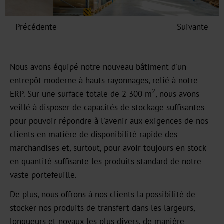
Graphical
OXN
Précédente
Suivante
MX
Nous avons équipé notre nouveau bâtiment d'un
MV-
entrepôt moderne à hauts rayonnages, relié à notre
Plus
2
ERP. Sur une surface totale de 2 300 m
, nous avons
MX-
veillé à disposer de capacités de stockage suffisantes
PRO
pour pouvoir répondre à l'avenir aux exigences de nos
clients en matière de disponibilité rapide des
GDN
marchandises et, surtout, pour avoir toujours en stock
en quantité suffisante les produits standard de notre
Versatile
vaste portefeuille.
Graphical
De plus, nous offrons à nos clients la possibilité de
GHN
stocker nos produits de transfert dans les largeurs,
longueurs et noyaux les plus divers, de manière