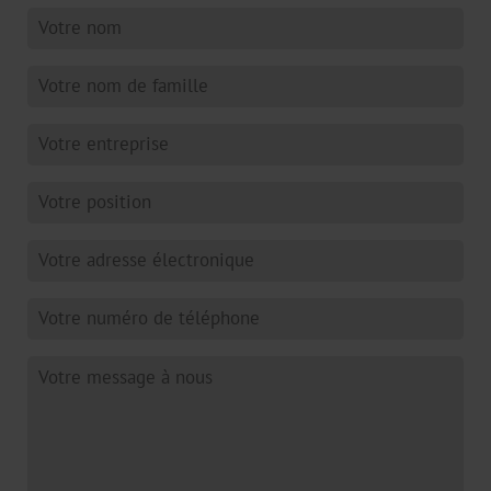
Bookbinding
AV
BSP
Trouble
Shooting
ZR
/
TS
LS
Digital