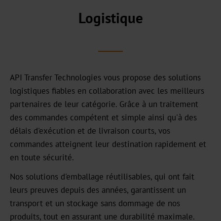
Notre
centre
Logistique
commercial
Notre
histoire
API Transfer Technologies vous propose des solutions
Durabilité
logistiques fiables en collaboration avec les meilleurs
partenaires de leur catégorie. Grâce à un traitement
Produits
des commandes compétent et simple ainsi qu'à des
verts
délais d'exécution et de livraison courts, vos
Production
commandes atteignent leur destination rapidement et
durable
en toute sécurité.
Conformité
Nos solutions d'emballage réutilisables, qui ont fait
leurs preuves depuis des années, garantissent un
Recyclage
transport et un stockage sans dommage de nos
produits, tout en assurant une durabilité maximale.
Innovation