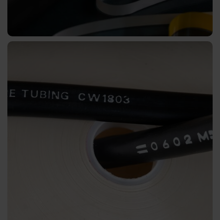
Digital
JD
DF
BB
Pigmentato
Olografico
Trasparente
TRS-
001
Transfer
a