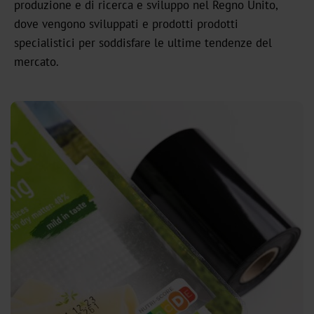
produzione e di ricerca e sviluppo nel Regno Unito,
Standard
dove vengono sviluppati e prodotti prodotti
Graphical
specialistici per soddisfare le ultime tendenze del
mercato.
OXN
MX
MV-
Plus
MX-
PRO
GDN
Versatile
Graphical