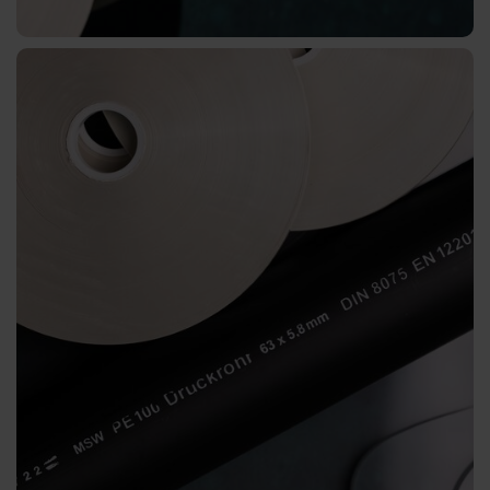
CTWX
TA-
Plus
CTWD
Olografico
CTWH
Transfer
digitale
Prodotti
Digital
JD