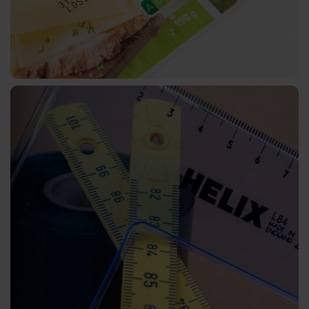
GHN
HX
UB
Textured
Graphical
UBH
BBN
MH
Over-
Printable
CBH