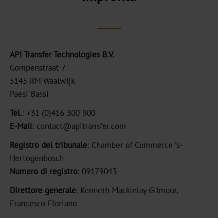
e
taglio
Logistica
API Transfer Technologies B.V.
Servizio
Gompenstraat 7
di
5145 RM Waalwijk
tecnologia
Paesi Bassi
applicative
Tel.
: +31 (0)416 300 900
Contatti
E-Mail
: contact@apitransfer.com
Registro del tribunale
: Chamber of Commerce 's-
Hertogenbosch
Numero di registro
: 09179043
Direttore generale
: Kenneth Mackinlay Gilmour,
Francesco Floriano