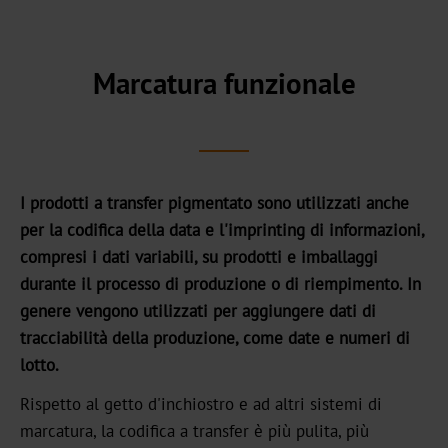
headquarter
La
nostra
Marcatura funzionale
storia
Sostenibilità
Prodotti
I prodotti a transfer pigmentato sono utilizzati anche
verdi
per la codifica della data e l'imprinting di informazioni,
Produzione
compresi i dati variabili, su prodotti e imballaggi
sostenibile
durante il processo di produzione o di riempimento. In
genere vengono utilizzati per aggiungere dati di
Conformità
tracciabilità della produzione, come date e numeri di
lotto.
Riciclaggio
Rispetto al getto d'inchiostro e ad altri sistemi di
L'innovazione
marcatura, la codifica a transfer è più pulita, più