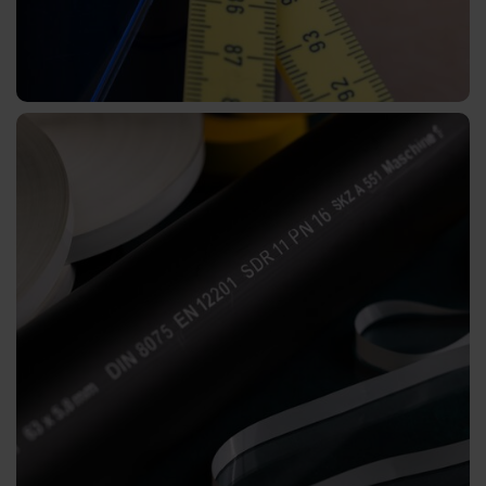
CB
Bookbinding
AV
BSP
Trouble
Shooting
ZR
/
TS
LS