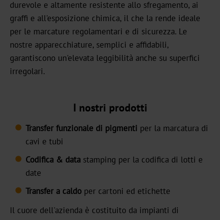
durevole e altamente resistente allo sfregamento, ai
Carriera
graffi e all'esposizione chimica, il che la rende ideale
Notizie
per le marcature regolamentari e di sicurezza. Le
nostre apparecchiature, semplici e affidabili,
Portale
garantiscono un'elevata leggibilità anche su superfici
di
irregolari.
notizie
Fiere
I nostri prodotti
di
settore
Transfer funzionale di pigmenti
per la marcatura di
cavi e tubi
Prodotti
Codifica & data
stamping per la codifica di lotti e
Transfer
date
a
Transfer a caldo
per cartoni ed etichette
caldo
Il cuore dell'azienda è costituito da impianti di
Metallizzato