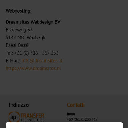
Webhosting
:
Dreamsites Webdesign BV
Elzenweg 33
5144 MB Waalwijk
Paesi Bassi
Tel: +31 (0) 416 - 567 333
E-Mail:
info@dreamsites.nl
https://www.dreamsites.nl
Indirizzo
Contatti
Italia
+39 (0)131 233 617
italia.sales@apitransfer.com
Strada Salcido 89