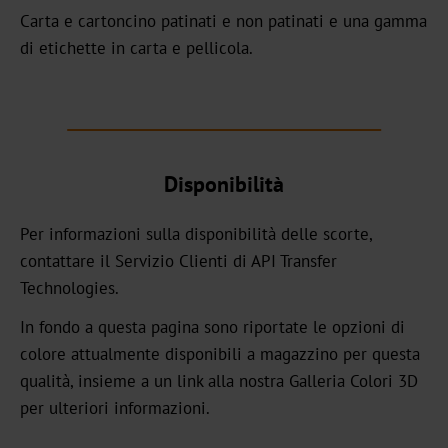
GHN
Carta e cartoncino patinati e non patinati e una gamma
di etichette in carta e pellicola.
HX
UB
Textured
Disponibilità
Graphical
UBH
Per informazioni sulla disponibilità delle scorte,
contattare il Servizio Clienti di API Transfer
BBN
Technologies.
MH
In fondo a questa pagina sono riportate le opzioni di
colore attualmente disponibili a magazzino per questa
Over-
qualità, insieme a un link alla nostra Galleria Colori 3D
Printable
per ulteriori informazioni.
CBH