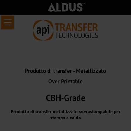
Salta
Home
la
Chi
navigazione
siamo
Informazioni
sul
Prodotto di transfer - Metallizzato
API
Over Printable
Transfer
Chi
CBH-Grade
siamo
Prodotto di transfer metallizzato sovrastampabile per
Il
stampa a caldo
nostro