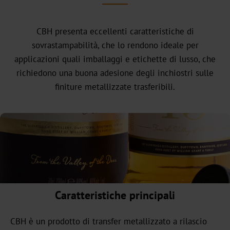
headquarter
La
CBH presenta eccellenti caratteristiche di
nostra
sovrastampabilità, che lo rendono ideale per
storia
applicazioni quali imballaggi e etichette di lusso, che
richiedono una buona adesione degli inchiostri sulle
Sostenibilità
finiture metallizzate trasferibili.
Prodotti
verdi
Produzione
sostenibile
Conformità
Riciclaggio
Caratteristiche principali
L'innovazione
CBH è un prodotto di transfer metallizzato a rilascio