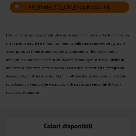
API_Transfer_TDS_CBH_ENG.pdf
(110.6 KB)
freddo
Metallizzato
CTSX
I dati contenuti in questa scheda informativa sono forniti come fonte di informazioni
che riteniamo accurate e affidabili al momento della stesura, ma non costituiscono
Olografico
alcuna garanzia. I clienti devono valutare autonomamente l'idoneità di questo
materiale per uno scopo specifico. API Transfer Technologies si riserva il diritto di
CTSH
modificare le specifiche senza preavviso. Per ulteriori informazioni e dettagli sulla
disponibilità, contattare il Servizio Clienti di API Transfer Technologies. Su richiesta
Transfer
sono disponibili campioni. Se avete bisogno di assistenza, saremo lieti di fornirvi
a
consulenza e supporto.
freddo
Narrow-
Web
Colori disponibili
Metallizzato