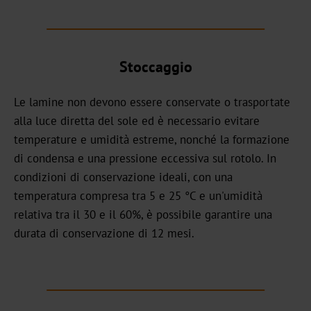
CB
Stoccaggio
Bookbinding
AV
Le lamine non devono essere conservate o trasportate
alla luce diretta del sole ed è necessario evitare
BSP
temperature e umidità estreme, nonché la formazione
di condensa e una pressione eccessiva sul rotolo. In
Trouble
condizioni di conservazione ideali, con una
Shooting
temperatura compresa tra 5 e 25 °C e un'umidità
relativa tra il 30 e il 60%, è possibile garantire una
ZR
durata di conservazione di 12 mesi.
/
TS
LS