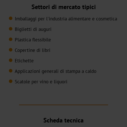
Digital
Settori di mercato tipici
JD
Imballaggi per l'industria alimentare e cosmetica
Biglietti di auguri
DF
Plastica flessibile
BB
Copertine di libri
Pigmentato
Etichette
Olografico
Applicazioni generali di stampa a caldo
Scatole per vino e liquori
Trasparente
TRS-
001
Transfer
Scheda tecnica
a