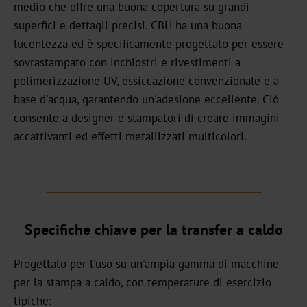
medio che offre una buona copertura su grandi
Carriera
superfici e dettagli precisi. CBH ha una buona
Notizie
lucentezza ed è specificamente progettato per essere
sovrastampato con inchiostri e rivestimenti a
Portale
polimerizzazione UV, essiccazione convenzionale e a
di
base d'acqua, garantendo un'adesione eccellente. Ciò
notizie
consente a designer e stampatori di creare immagini
Fiere
accattivanti ed effetti metallizzati multicolori.
di
settore
Prodotti
Specifiche chiave per la transfer a caldo
Transfer
a
Progettato per l'uso su un'ampia gamma di macchine
caldo
per la stampa a caldo, con temperature di esercizio
Metallizzato
tipiche: