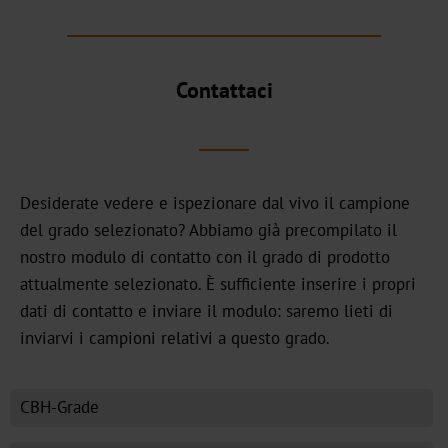
DF
BB
Contattaci
Galleria
dei
colori
Desiderate vedere e ispezionare dal vivo il campione
3D
del grado selezionato? Abbiamo già precompilato il
Mercati
nostro modulo di contatto con il grado di prodotto
chiave
attualmente selezionato. È sufficiente inserire i propri
dati di contatto e inviare il modulo: saremo lieti di
Birra,
inviarvi i campioni relativi a questo grado.
vino
e
alcolici