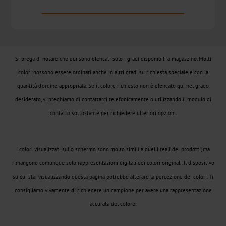
CTWX
TA-
Plus
Si prega di notare che qui sono elencati solo i gradi disponibili a magazzino. Molti
CTWD
colori possono essere ordinati anche in altri gradi su richiesta speciale e con la
quantità d'ordine appropriata. Se il colore richiesto non è elencato qui nel grado
Olografico
desiderato, vi preghiamo di contattarci telefonicamente o utilizzando il modulo di
contatto sottostante per richiedere ulteriori opzioni.
CTWH
Transfer
I colori visualizzati sullo schermo sono molto simili a quelli reali dei prodotti, ma
digitale
rimangono comunque solo rappresentazioni digitali dei colori originali. Il dispositivo
su cui stai visualizzando questa pagina potrebbe alterare la percezione dei colori. Ti
Prodotti
consigliamo vivamente di richiedere un campione per avere una rappresentazione
Digital
accurata del colore.
JD