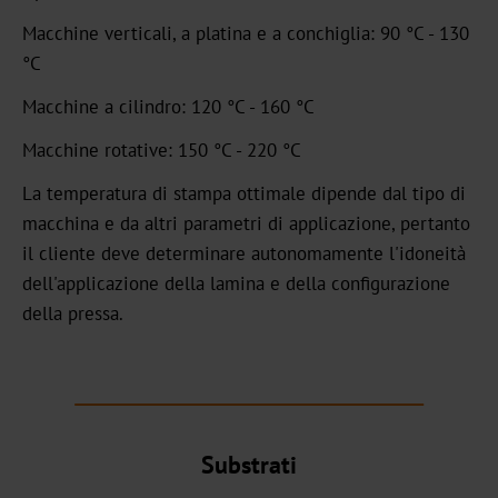
Macchine verticali, a platina e a conchiglia: 90 °C - 130
Standard
°C
Graphical
Macchine a cilindro: 120 °C - 160 °C
OXN
Macchine rotative: 150 °C - 220 °C
MX
La temperatura di stampa ottimale dipende dal tipo di
MV-
macchina e da altri parametri di applicazione, pertanto
Plus
il cliente deve determinare autonomamente l'idoneità
dell'applicazione della lamina e della configurazione
MX-
della pressa.
PRO
GDN
Versatile
Substrati
Graphical