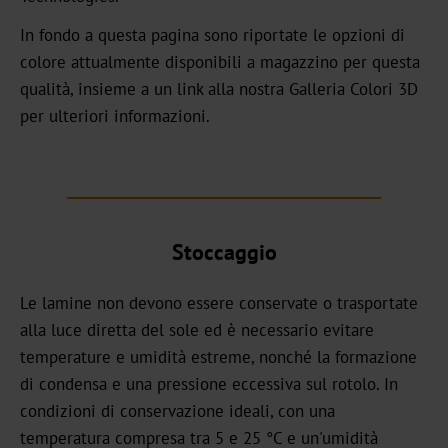
In fondo a questa pagina sono riportate le opzioni di
CB
colore attualmente disponibili a magazzino per questa
qualità, insieme a un link alla nostra Galleria Colori 3D
Bookbinding
per ulteriori informazioni.
AV
BSP
Trouble
Stoccaggio
Shooting
Le lamine non devono essere conservate o trasportate
ZR
alla luce diretta del sole ed è necessario evitare
/
temperature e umidità estreme, nonché la formazione
TS
di condensa e una pressione eccessiva sul rotolo. In
LS
condizioni di conservazione ideali, con una
temperatura compresa tra 5 e 25 °C e un'umidità