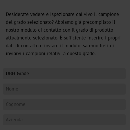
Imballaggio
di
Desiderate vedere e ispezionare dal vivo il campione
lusso
del grado selezionato? Abbiamo già precompilato il
Profumi
nostro modulo di contatto con il grado di prodotto
e
attualmente selezionato. È sufficiente inserire i propri
cosmetici
dati di contatto e inviare il modulo: saremo lieti di
inviarvi i campioni relativi a questo grado.
Biglietti
d'auguri
Supporti
stampati
Marcatura
funzionale
Farmaceutico
e