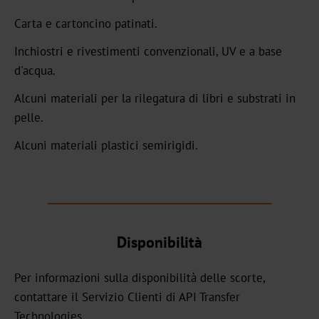
GHN
Carta e cartoncino patinati.
HX
Inchiostri e rivestimenti convenzionali, UV e a base
d'acqua.
UB
Alcuni materiali per la rilegatura di libri e substrati in
Textured
pelle.
Graphical
Alcuni materiali plastici semirigidi.
UBH
BBN
MH
Disponibilità
Over-
Per informazioni sulla disponibilità delle scorte,
Printable
contattare il Servizio Clienti di API Transfer
CBH
Technologies.