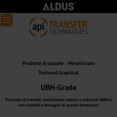
Salta
Home
la
Chi
navigazione
siamo
Informazioni
sul
Prodotto di transfer - Metallizzato
API
Textured Graphical
Transfer
Chi
UBH-Grade
siamo
Prodotto di transfer metallizzato adatto a substrati difficili
Il
non rivestiti e immagini di grandi dimensioni
nostro