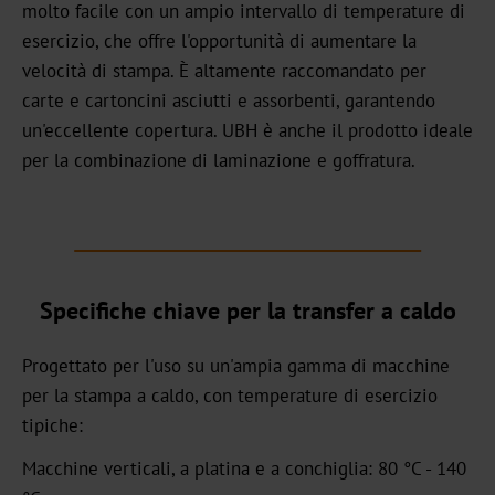
molto facile con un ampio intervallo di temperature di
Carriera
esercizio, che offre l'opportunità di aumentare la
Notizie
velocità di stampa. È altamente raccomandato per
carte e cartoncini asciutti e assorbenti, garantendo
Portale
un'eccellente copertura. UBH è anche il prodotto ideale
di
per la combinazione di laminazione e goffratura.
notizie
Fiere
di
settore
Specifiche chiave per la transfer a caldo
Prodotti
Progettato per l'uso su un'ampia gamma di macchine
Transfer
per la stampa a caldo, con temperature di esercizio
a
tipiche:
caldo
Macchine verticali, a platina e a conchiglia: 80 °C - 140
Metallizzato