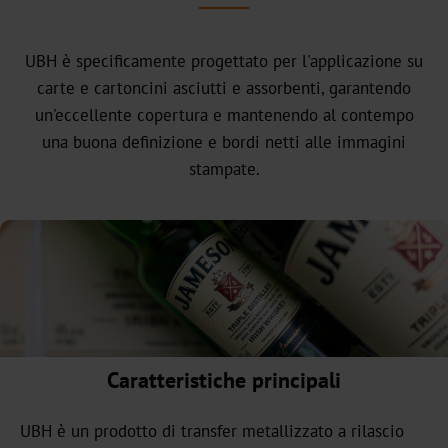
headquarter
La
UBH è specificamente progettato per l'applicazione su
nostra
carte e cartoncini asciutti e assorbenti, garantendo
storia
un'eccellente copertura e mantenendo al contempo
una buona definizione e bordi netti alle immagini
Sostenibilità
stampate.
Prodotti
verdi
Produzione
sostenibile
Conformità
Riciclaggio
Caratteristiche principali
L'innovazione
UBH è un prodotto di transfer metallizzato a rilascio