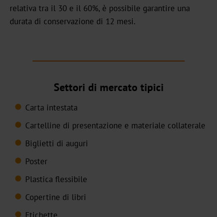
relativa tra il 30 e il 60%, è possibile garantire una
Digital
durata di conservazione di 12 mesi.
JD
DF
BB
Settori di mercato tipici
Pigmentato
Carta intestata
Olografico
Cartelline di presentazione e materiale collaterale
Trasparente
Biglietti di auguri
Poster
TRS-
001
Plastica flessibile
Copertine di libri
Transfer
Etichette
a