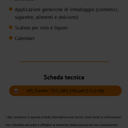
freddo
Applicazioni generiche di imballaggio (cosmetici,
sigarette, alimenti e dolciumi)
Metallizzato
Scatole per vino e liquori
CTSX
Calendari
Olografico
CTSH
Scheda tecnica
Transfer
a
API_Transfer_TDS_UBH_ENG.pdf
(111.6 KB)
freddo
Narrow-
Web
I dati contenuti in questa scheda informativa sono forniti come fonte di informazioni
Metallizzato
che riteniamo accurate e affidabili al momento della stesura, ma non costituiscono