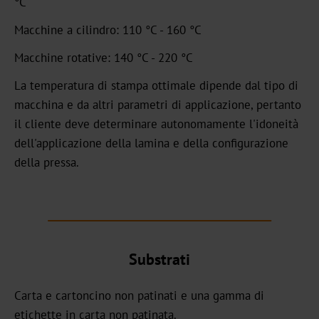
°C
Standard
Macchine a cilindro: 110 °C - 160 °C
Graphical
Macchine rotative: 140 °C - 220 °C
OXN
La temperatura di stampa ottimale dipende dal tipo di
macchina e da altri parametri di applicazione, pertanto
MX
il cliente deve determinare autonomamente l'idoneità
MV-
dell'applicazione della lamina e della configurazione
Plus
della pressa.
MX-
PRO
GDN
Substrati
Versatile
Carta e cartoncino non patinati e una gamma di
Graphical
etichette in carta non patinata.