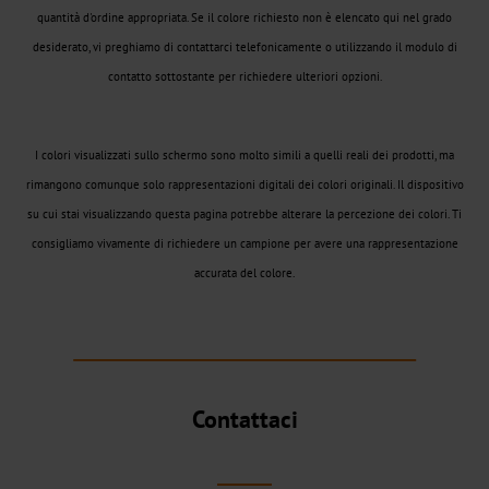
quantità d'ordine appropriata. Se il colore richiesto non è elencato qui nel grado
DF
desiderato, vi preghiamo di contattarci telefonicamente o utilizzando il modulo di
BB
contatto sottostante per richiedere ulteriori opzioni.
Galleria
I colori visualizzati sullo schermo sono molto simili a quelli reali dei prodotti, ma
dei
rimangono comunque solo rappresentazioni digitali dei colori originali. Il dispositivo
colori
su cui stai visualizzando questa pagina potrebbe alterare la percezione dei colori. Ti
3D
consigliamo vivamente di richiedere un campione per avere una rappresentazione
Mercati
accurata del colore.
chiave
Birra,
vino
e
Contattaci
alcolici