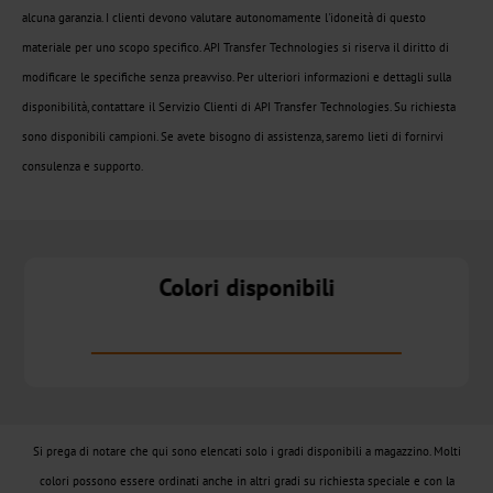
CTWX
alcuna garanzia. I clienti devono valutare autonomamente l'idoneità di questo
materiale per uno scopo specifico. API Transfer Technologies si riserva il diritto di
TA-
modificare le specifiche senza preavviso. Per ulteriori informazioni e dettagli sulla
Plus
disponibilità, contattare il Servizio Clienti di API Transfer Technologies. Su richiesta
sono disponibili campioni. Se avete bisogno di assistenza, saremo lieti di fornirvi
CTWD
consulenza e supporto.
Olografico
CTWH
Colori disponibili
Transfer
digitale
Prodotti
Digital
Si prega di notare che qui sono elencati solo i gradi disponibili a magazzino. Molti
JD
colori possono essere ordinati anche in altri gradi su richiesta speciale e con la