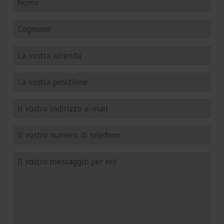
Digital
JD
DF
BB
Pigmentato
Olografico
Trasparente
TRS-
001
Transfer
a