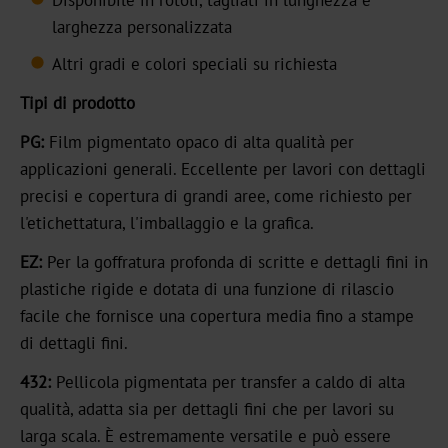
Disponibile in rotoli, tagliati in lunghezza e
Carriera
larghezza personalizzata
Notizie
Altri gradi e colori speciali su richiesta
Portale
Tipi di prodotto
di
PG:
Film pigmentato opaco di alta qualità per
notizie
applicazioni generali. Eccellente per lavori con dettagli
precisi e copertura di grandi aree, come richiesto per
Fiere
l'etichettatura, l'imballaggio e la grafica.
di
settore
EZ:
Per la goffratura profonda di scritte e dettagli fini in
plastiche rigide e dotata di una funzione di rilascio
Prodotti
facile che fornisce una copertura media fino a stampe
Transfer
di dettagli fini.
a
432:
Pellicola pigmentata per transfer a caldo di alta
caldo
qualità, adatta sia per dettagli fini che per lavori su
larga scala. È estremamente versatile e può essere
Metallizzato