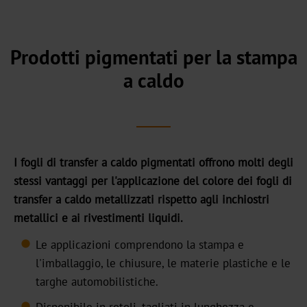
headquarter
La
nostra
Prodotti pigmentati per la stampa
storia
a caldo
Sostenibilità
Prodotti
verdi
I fogli di transfer a caldo pigmentati offrono molti degli
Produzione
stessi vantaggi per l'applicazione del colore dei fogli di
sostenibile
transfer a caldo metallizzati rispetto agli inchiostri
metallici e ai rivestimenti liquidi.
Conformità
Le applicazioni comprendono la stampa e
Riciclaggio
l'imballaggio, le chiusure, le materie plastiche e le
targhe automobilistiche.
L'innovazione