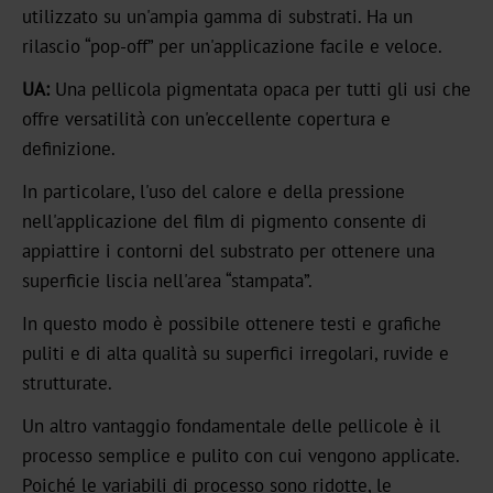
utilizzato su un'ampia gamma di substrati. Ha un
Standard
rilascio “pop-off” per un'applicazione facile e veloce.
Graphical
UA:
Una pellicola pigmentata opaca per tutti gli usi che
OXN
offre versatilità con un'eccellente copertura e
definizione.
MX
In particolare, l'uso del calore e della pressione
MV-
nell'applicazione del film di pigmento consente di
Plus
appiattire i contorni del substrato per ottenere una
superficie liscia nell'area “stampata”.
MX-
PRO
In questo modo è possibile ottenere testi e grafiche
puliti e di alta qualità su superfici irregolari, ruvide e
GDN
strutturate.
Un altro vantaggio fondamentale delle pellicole è il
Versatile
processo semplice e pulito con cui vengono applicate.
Graphical
Poiché le variabili di processo sono ridotte, le