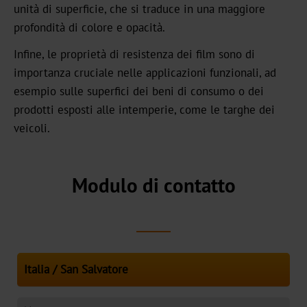
unità di superficie, che si traduce in una maggiore
CB
profondità di colore e opacità.
Infine, le proprietà di resistenza dei film sono di
Bookbinding
importanza cruciale nelle applicazioni funzionali, ad
esempio sulle superfici dei beni di consumo o dei
AV
prodotti esposti alle intemperie, come le targhe dei
BSP
veicoli.
Trouble
Modulo di contatto
Shooting
ZR
/
TS
LS