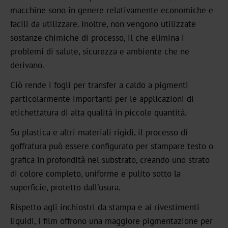
GHN
macchine sono in genere relativamente economiche e
facili da utilizzare. Inoltre, non vengono utilizzate
HX
sostanze chimiche di processo, il che elimina i
problemi di salute, sicurezza e ambiente che ne
UB
derivano.
Textured
Ciò rende i fogli per transfer a caldo a pigmenti
Graphical
particolarmente importanti per le applicazioni di
etichettatura di alta qualità in piccole quantità.
UBH
Su plastica e altri materiali rigidi, il processo di
BBN
goffratura può essere configurato per stampare testo o
grafica in profondità nel substrato, creando uno strato
MH
di colore completo, uniforme e pulito sotto la
superficie, protetto dall'usura.
Over-
Printable
Rispetto agli inchiostri da stampa e ai rivestimenti
liquidi, i film offrono una maggiore pigmentazione per
CBH