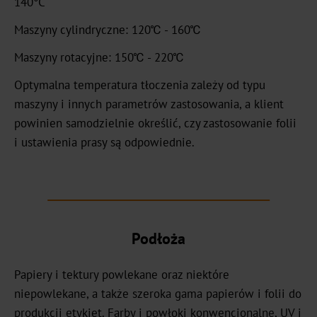
140°C
Graphical
Maszyny cylindryczne: 120℃ - 160℃
OXN
Maszyny rotacyjne: 150℃ - 220℃
MX
Optymalna temperatura tłoczenia zależy od typu
MV-
maszyny i innych parametrów zastosowania, a klient
Plus
powinien samodzielnie określić, czy zastosowanie folii
i ustawienia prasy są odpowiednie.
MX-
PRO
GDN
Podłoża
Versatile
Graphical
Papiery i tektury powlekane oraz niektóre
GHN
niepowlekane, a także szeroka gama papierów i folii do
produkcji etykiet. Farby i powłoki konwencjonalne, UV i