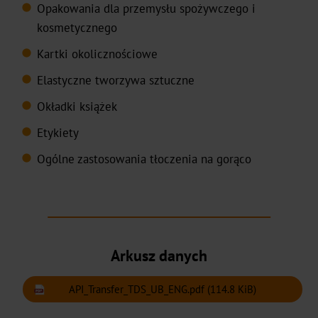
JD
Opakowania dla przemysłu spożywczego i
kosmetycznego
DF
Kartki okolicznościowe
BB
Elastyczne tworzywa sztuczne
Okładki książek
Pigmentowe
Etykiety
Holograficzne
Ogólne zastosowania tłoczenia na gorąco
Transparent
TRS-
001
Arkusz danych
Druk
offsetowy
API_Transfer_TDS_UB_ENG.pdf
(114.8 KiB)
na
zimno