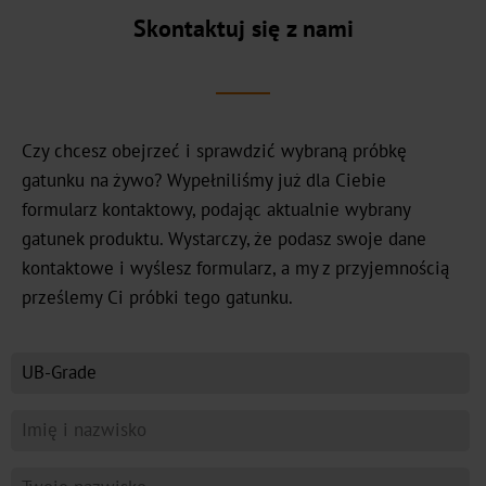
BB
Skontaktuj się z nami
Galeria
kolorów
3D
Czy chcesz obejrzeć i sprawdzić wybraną próbkę
gatunku na żywo? Wypełniliśmy już dla Ciebie
Kluczowe
formularz kontaktowy, podając aktualnie wybrany
rynki
gatunek produktu. Wystarczy, że podasz swoje dane
Piwo,
kontaktowe i wyślesz formularz, a my z przyjemnością
wino
prześlemy Ci próbki tego gatunku.
i
napoje
spirytusowe
Luksusowe
opakowania