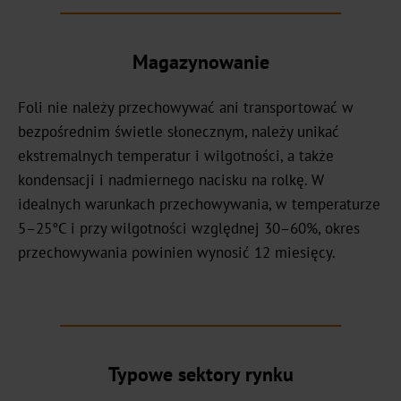
Bookbinding
Magazynowanie
AV
Foli nie należy przechowywać ani transportować w
BSP
bezpośrednim świetle słonecznym, należy unikać
ekstremalnych temperatur i wilgotności, a także
Trouble
kondensacji i nadmiernego nacisku na rolkę. W
Shooting
idealnych warunkach przechowywania, w temperaturze
5–25°C i przy wilgotności względnej 30–60%, okres
ZR
przechowywania powinien wynosić 12 miesięcy.
/
TS
LS
Digital
Typowe sektory rynku