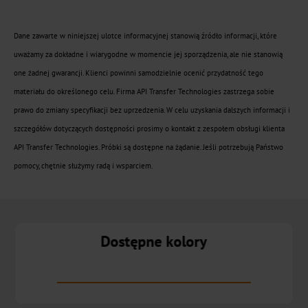
Metalizowane
Dane zawarte w niniejszej ulotce informacyjnej stanowią źródło informacji, które
uważamy za dokładne i wiarygodne w momencie jej sporządzenia, ale nie stanowią
CTSX
one żadnej gwarancji. Klienci powinni samodzielnie ocenić przydatność tego
materiału do określonego celu. Firma API Transfer Technologies zastrzega sobie
Holograficzne
prawo do zmiany specyfikacji bez uprzedzenia. W celu uzyskania dalszych informacji i
CTSH
szczegółów dotyczących dostępności prosimy o kontakt z zespołem obsługi klienta
API Transfer Technologies. Próbki są dostępne na żądanie. Jeśli potrzebują Państwo
Wąskowstęgowy
pomocy, chętnie służymy radą i wsparciem.
Transfer
na
zimno
Dostępne kolory
Metalizowane
CTWX