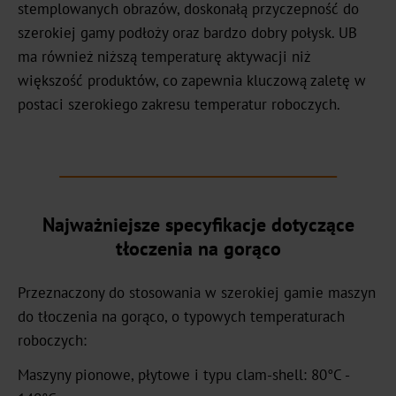
stemplowanych obrazów, doskonałą przyczepność do
szerokiej gamy podłoży oraz bardzo dobry połysk. UB
Kariera
ma również niższą temperaturę aktywacji niż
Aktualności
większość produktów, co zapewnia kluczową zaletę w
postaci szerokiego zakresu temperatur roboczych.
Portal
aktualności
Targi
Produkty
Najważniejsze specyfikacje dotyczące
tłoczenia na gorąco
Tłoczenie
na
Przeznaczony do stosowania w szerokiej gamie maszyn
gorąco
do tłoczenia na gorąco, o typowych temperaturach
Metalizowane
roboczych:
Maszyny pionowe, płytowe i typu clam-shell: 80°C -
Standard