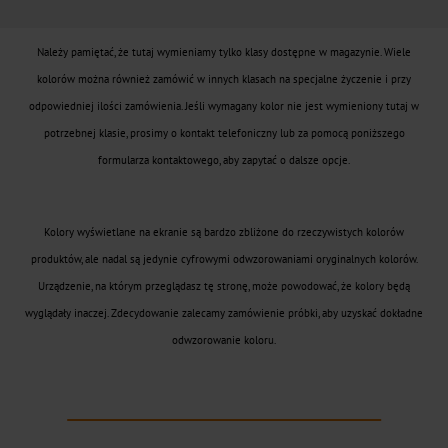
TA-
Plus
Należy pamiętać, że tutaj wymieniamy tylko klasy dostępne w magazynie. Wiele
CTWD
kolorów można również zamówić w innych klasach na specjalne życzenie i przy
odpowiedniej ilości zamówienia. Jeśli wymagany kolor nie jest wymieniony tutaj w
Holograficzne
potrzebnej klasie, prosimy o kontakt telefoniczny lub za pomocą poniższego
formularza kontaktowego, aby zapytać o dalsze opcje.
CTWH
Druk
Kolory wyświetlane na ekranie są bardzo zbliżone do rzeczywistych kolorów
cyfrowy
produktów, ale nadal są jedynie cyfrowymi odwzorowaniami oryginalnych kolorów.
Urządzenie, na którym przeglądasz tę stronę, może powodować, że kolory będą
Digital
wyglądały inaczej. Zdecydowanie zalecamy zamówienie próbki, aby uzyskać dokładne
Products
odwzorowanie koloru.
JD
DF