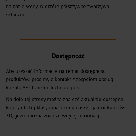
HX
na bazie wody. Niektóre półsztywne tworzywa
sztuczne.
UB
Textured
Graphical
UBH
Dostępność
BBN
Aby uzyskać informacje na temat dostępności
produktów, prosimy o kontakt z zespołem obsługi
MH
klienta API Transfer Technologies.
Over-
Na dole tej strony można znaleźć aktualnie dostępne
Printable
kolory dla tej klasy oraz link do naszej galerii kolorów
3D, gdzie można znaleźć więcej informacji.
CBH
CB