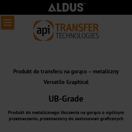
Pomiń
Strona
nawigacje
główna
O
nas
Informacje
Produkt do transferu na gorąco – metaliczny
o
Versatile Graphical
API
Transfer
UB-Grade
Kim
jesteśmy
Produkt do metalicznego tłoczenia na gorąco o ogólnym
przeznaczeniu, przeznaczony do zastosowań graficznych
Nasza