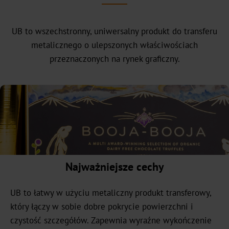
siedziba
handlowa
UB to wszechstronny, uniwersalny produkt do transferu
Nasza
metalicznego o ulepszonych właściwościach
historia
przeznaczonych na rynek graficzny.
Zrównoważony
rozwój
Zielone
produkty
Zrównoważona
produkcja
Najważniejsze cechy
Zgodność
UB to łatwy w użyciu metaliczny produkt transferowy,
Recykling
który łączy w sobie dobre pokrycie powierzchni i
czystość szczegółów. Zapewnia wyraźne wykończenie
Innowacja