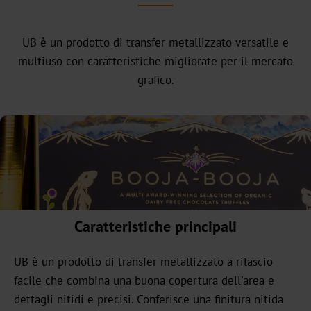
headquarter
La
UB è un prodotto di transfer metallizzato versatile e
nostra
multiuso con caratteristiche migliorate per il mercato
storia
grafico.
Sostenibilità
Prodotti
verdi
Produzione
sostenibile
Caratteristiche principali
Conformità
Riciclaggio
UB è un prodotto di transfer metallizzato a rilascio
facile che combina una buona copertura dell'area e
L'innovazione
dettagli nitidi e precisi. Conferisce una finitura nitida