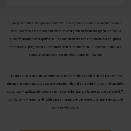
CTWX
TA-
Si prega di notare che qui sono elencati solo i gradi disponibili a magazzino. Molti
Plus
colori possono essere ordinati anche in altri gradi su richiesta speciale e con la
CTWD
quantità d'ordine appropriata. Se il colore richiesto non è elencato qui nel grado
desiderato, vi preghiamo di contattarci telefonicamente o utilizzando il modulo di
Olografico
contatto sottostante per richiedere ulteriori opzioni.
CTWH
I colori visualizzati sullo schermo sono molto simili a quelli reali dei prodotti, ma
Transfer
rimangono comunque solo rappresentazioni digitali dei colori originali. Il dispositivo
digitale
su cui stai visualizzando questa pagina potrebbe alterare la percezione dei colori. Ti
consigliamo vivamente di richiedere un campione per avere una rappresentazione
Prodotti
accurata del colore.
Digital
JD