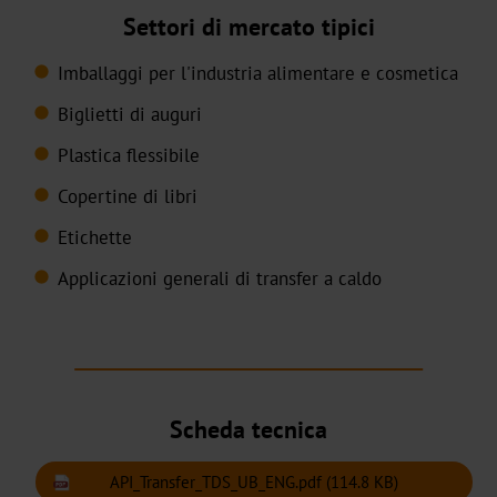
Digital
Settori di mercato tipici
JD
Imballaggi per l'industria alimentare e cosmetica
Biglietti di auguri
DF
Plastica flessibile
BB
Copertine di libri
Pigmentato
Etichette
Olografico
Applicazioni generali di transfer a caldo
Trasparente
TRS-
001
Scheda tecnica
Transfer
API_Transfer_TDS_UB_ENG.pdf
(114.8 KB)
a