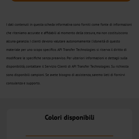
freddo
Metallizzato
I dati contenuti in questa scheda informativa sono forniti come fonte di informazioni
che riteniamo accurate e affidabili al momento della stesura, ma non costituiscono
CTSX
alcuna garanzia. I clienti devono valutare autonomamente l'idoneità di questo
materiale per uno scopo specifico. API Transfer Technologies si riserva il diritto di
Olografico
modificare le specifiche senza preavviso. Per ulteriori informazioni e dettagli sulla
CTSH
disponibilità, contattare il Servizio Clienti di API Transfer Technologies. Su richiesta
sono disponibili campioni. Se avete bisogno di assistenza, saremo lieti di fornirvi
Transfer
consulenza e supporto.
a
freddo
Narrow-
Colori disponibili
Web
Metallizzato