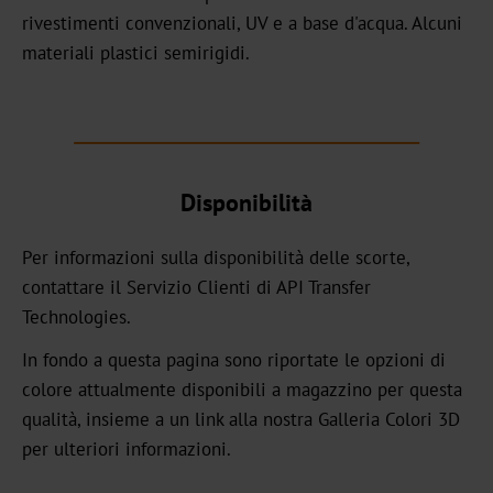
GHN
rivestimenti convenzionali, UV e a base d'acqua. Alcuni
materiali plastici semirigidi.
HX
UB
Textured
Disponibilità
Graphical
UBH
Per informazioni sulla disponibilità delle scorte,
contattare il Servizio Clienti di API Transfer
BBN
Technologies.
MH
In fondo a questa pagina sono riportate le opzioni di
colore attualmente disponibili a magazzino per questa
Over-
qualità, insieme a un link alla nostra Galleria Colori 3D
Printable
per ulteriori informazioni.
CBH