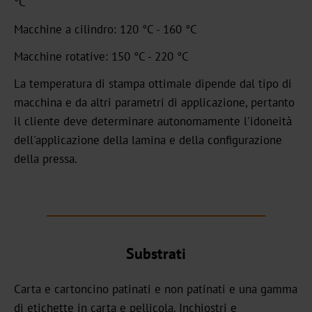
°C
Standard
Macchine a cilindro: 120 °C - 160 °C
Graphical
Macchine rotative: 150 °C - 220 °C
OXN
La temperatura di stampa ottimale dipende dal tipo di
macchina e da altri parametri di applicazione, pertanto
MX
il cliente deve determinare autonomamente l'idoneità
MV-
dell'applicazione della lamina e della configurazione
Plus
della pressa.
MX-
PRO
GDN
Substrati
Versatile
Carta e cartoncino patinati e non patinati e una gamma
Graphical
di etichette in carta e pellicola. Inchiostri e