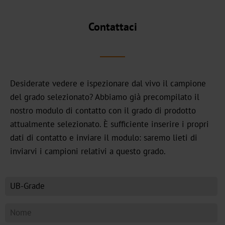
DF
Contattaci
BB
Galleria
dei
Desiderate vedere e ispezionare dal vivo il campione
colori
del grado selezionato? Abbiamo già precompilato il
3D
nostro modulo di contatto con il grado di prodotto
attualmente selezionato. È sufficiente inserire i propri
Mercati
dati di contatto e inviare il modulo: saremo lieti di
chiave
inviarvi i campioni relativi a questo grado.
Birra,
vino
e
alcolici