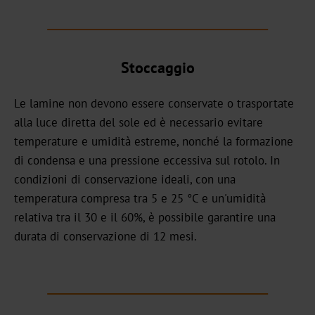
CB
Stoccaggio
Bookbinding
AV
Le lamine non devono essere conservate o trasportate
alla luce diretta del sole ed è necessario evitare
BSP
temperature e umidità estreme, nonché la formazione
di condensa e una pressione eccessiva sul rotolo. In
Trouble
condizioni di conservazione ideali, con una
Shooting
temperatura compresa tra 5 e 25 °C e un'umidità
relativa tra il 30 e il 60%, è possibile garantire una
ZR
durata di conservazione di 12 mesi.
/
TS
LS