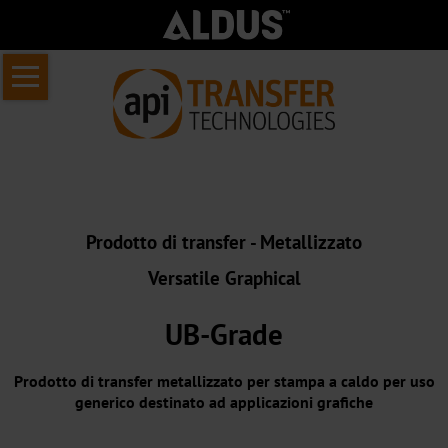
Salta
Home
la
Chi
navigazione
siamo
Informazioni
sul
Prodotto di transfer - Metallizzato
API
Versatile Graphical
Transfer
Chi
UB-Grade
siamo
Prodotto di transfer metallizzato per stampa a caldo per uso
Il
generico destinato ad applicazioni grafiche
nostro