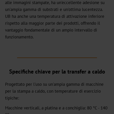
alle immagini stampate, ha un'eccellente adesione su
Carriera
un'ampia gamma di substrati e un'ottima lucentezza.
Notizie
UB ha anche una temperatura di attivazione inferiore
rispetto alla maggior parte dei prodotti, offrendo il
Portale
vantaggio fondamentale di un ampio intervallo di
di
funzionamento.
notizie
Fiere
di
settore
Specifiche chiave per la transfer a caldo
Prodotti
Progettato per l'uso su un'ampia gamma di macchine
Transfer
per la stampa a caldo, con temperature di esercizio
a
tipiche:
caldo
Macchine verticali, a platina e a conchiglia: 80 °C - 140
Metallizzato