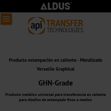
Saltar
Inicio
navegación
Sobre
Nosotros
Acerca
de
Producto estampación en caliente - Metalizado
API
Versatile Graphical
Transfer
Quiénes
GHN-Grade
somos
Producto metálico universal para transferencia en caliente
Nuestro
para diseños de estampado finos a medios
centro