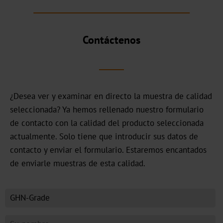
JD
DF
Contáctenos
BB
Galería
de
¿Desea ver y examinar en directo la muestra de calidad
colores
seleccionada? Ya hemos rellenado nuestro formulario
en
de contacto con la calidad del producto seleccionada
3D
actualmente. Solo tiene que introducir sus datos de
contacto y enviar el formulario. Estaremos encantados
Mercados
de enviarle muestras de esta calidad.
Cerveza,
vino
y
bebidas