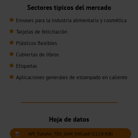
Sectores típicos del mercado
DF
Envases para la industria alimentaria y cosmética
BB
Tarjetas de felicitación
Pigmentos
Plásticos flexibles
Holográfico
Cubiertas de libros
Transparente
Etiquetas
Aplicaciones generales de estampado en caliente
TRS-
001
Estampación
en
Hoja de datos
frío
offset
API_Transfer_TDS_GHN_ENG.pdf
(112.0 KiB)
de