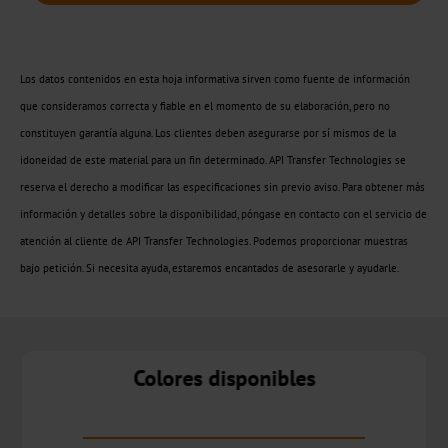
pliego
Metalizado
Los datos contenidos en esta hoja informativa sirven como fuente de información
que consideramos correcta y fiable en el momento de su elaboración, pero no
CTSX
constituyen garantía alguna. Los clientes deben asegurarse por sí mismos de la
idoneidad de este material para un fin determinado. API Transfer Technologies se
Holográfico
reserva el derecho a modificar las especificaciones sin previo aviso. Para obtener más
CTSH
información y detalles sobre la disponibilidad, póngase en contacto con el servicio de
atención al cliente de API Transfer Technologies. Podemos proporcionar muestras
Estampación
bajo petición. Si necesita ayuda, estaremos encantados de asesorarle y ayudarle.
en
frío
de
Colores disponibles
banda
estrecha