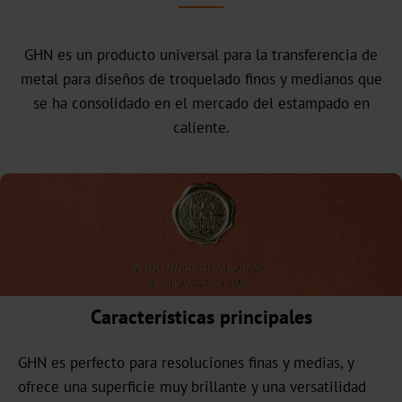
comercial
Nuestra
GHN es un producto universal para la transferencia de
historia
metal para diseños de troquelado finos y medianos que
se ha consolidado en el mercado del estampado en
Sostenibilidad
caliente.
Productos
ecológicos
Producción
sostenible
Cumplimiento
Reciclaje
Características principales
Innovación
GHN es perfecto para resoluciones finas y medias, y
ofrece una superficie muy brillante y una versatilidad
Carrera