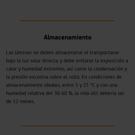
Bookbinding
AV
BSP
Almacenamiento
Trouble
Las láminas no deben almacenarse ni transportarse
Shooting
bajo la luz solar directa, y debe evitarse la exposición a
calor y humedad extremos, así como la condensación y
ZR
la presión excesiva sobre el rollo. En condiciones de
/
almacenamiento ideales, entre 5 y 25 °C y con una
TS
humedad relativa del 30-60 %, la vida útil debería ser
LS
de 12 meses.
Digital
JD