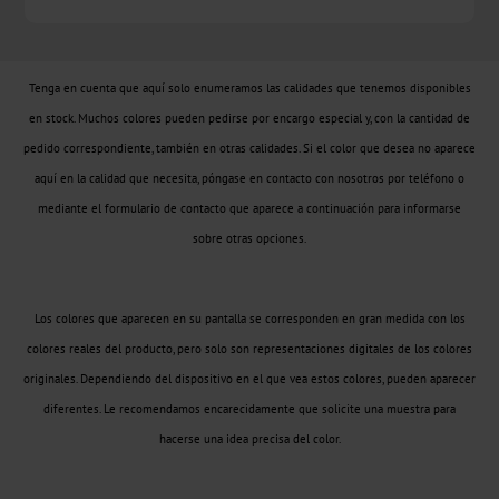
Metalizado
CTWX
Tenga en cuenta que aquí solo enumeramos las calidades que tenemos disponibles
TA-
en stock. Muchos colores pueden pedirse por encargo especial y, con la cantidad de
Plus
pedido correspondiente, también en otras calidades. Si el color que desea no aparece
CTWD
aquí en la calidad que necesita, póngase en contacto con nosotros por teléfono o
mediante el formulario de contacto que aparece a continuación para informarse
Holográfico
sobre otras opciones.
CTWH
Los colores que aparecen en su pantalla se corresponden en gran medida con los
Impresión
colores reales del producto, pero solo son representaciones digitales de los colores
digital
originales. Dependiendo del dispositivo en el que vea estos colores, pueden aparecer
diferentes. Le recomendamos encarecidamente que solicite una muestra para
Productos
hacerse una idea precisa del color.
digitales