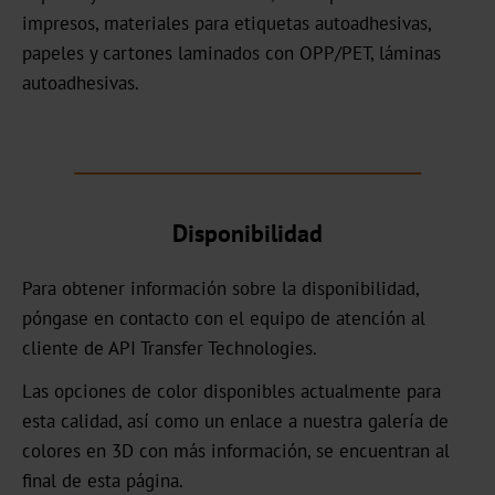
impresos, materiales para etiquetas autoadhesivas,
UB
papeles y cartones laminados con OPP/PET, láminas
autoadhesivas.
Textured
Graphical
UBH
BBN
Disponibilidad
MH
Para obtener información sobre la disponibilidad,
póngase en contacto con el equipo de atención al
Over-
cliente de API Transfer Technologies.
Printable
Las opciones de color disponibles actualmente para
CBH
esta calidad, así como un enlace a nuestra galería de
CB
colores en 3D con más información, se encuentran al
final de esta página.