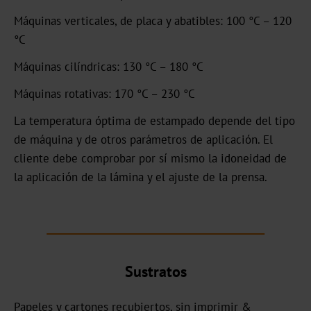
OXN
Máquinas verticales, de placa y abatibles: 100 °C – 120
°C
MX
Máquinas cilíndricas: 130 °C – 180 °C
MV-
Máquinas rotativas: 170 °C – 230 °C
Plus
La temperatura óptima de estampado depende del tipo
MX-
de máquina y de otros parámetros de aplicación. El
PRO
cliente debe comprobar por sí mismo la idoneidad de
GDN
la aplicación de la lámina y el ajuste de la prensa.
Versatile
Graphical
GHN
Sustratos
HX
Papeles y cartones recubiertos, sin imprimir &