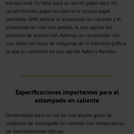
excepcional. Es ideal para su uso en papel seco sin
Noticias
recubrimiento, papel recubierto e incluso papel
laminado. GHN admite el estampado en caliente y el
Portal
estampado en una sola pasada, lo que agiliza los
de
procesos de producción. Además, es compatible con
noticias
casi todos los tipos de máquinas de la industria gráfica,
Ferias
lo que lo convierte en una opción fiable y flexible.
Productos
Estampación
en
Especificaciones importantes para el
caliente
estampado en caliente
Metalizado
Desarrollado para su uso en una amplia gama de
Standard
máquinas de estampado en caliente con temperaturas
Graphical
de funcionamiento típicas: